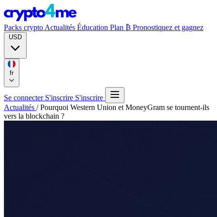
Packs crypto
Actualités
Éducation
Plan ₿
Pronostiquez et gagnez
USD
fr
Se connecter
S'inscrire
S'inscrire
Actualités
/
Pourquoi Western Union et MoneyGram se tournent-ils
vers la blockchain ?