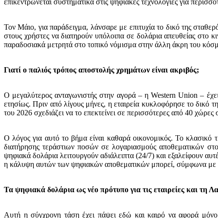
επικεντρώνεται συστηματικά στις ψηφιακές τεχνολογίες για περισσό
Τον Μάιο, για παράδειγμα, λάνσαρε με επιτυχία το δικό της σταθερ
στους χρήστες να διατηρούν υπόλοιπα σε δολάρια απευθείας στο κ
παραδοσιακά μετρητά στο τοπικό νόμισμα στην άλλη άκρη του κόσ
Γιατί ο παλιός τρόπος αποστολής χρημάτων είναι ακριβός;
Ο μεγαλύτερος ανταγωνιστής στην αγορά – η Western Union – έχει
ετησίως. Πριν από λίγους μήνες, η εταιρεία κυκλοφόρησε το δικό τ
του 2026 σχεδιάζει να το επεκτείνει σε περισσότερες από 40 χώρες 
Ο λόγος για αυτό το βήμα είναι καθαρά οικονομικός. Το κλασικό
διατήρησης τεράστιων ποσών σε λογαριασμούς αποθεματικών στ
ψηφιακά δολάρια λειτουργούν αδιάλειπτα (24/7) και εξαλείφουν αυτές
η κάλυψη αυτών των ψηφιακών αποθεματικών μπορεί, σύμφωνα με εκ
Τα ψηφιακά δολάρια ως νέο πρότυπο για τις εταιρείες και τη Λ
Αυτή η σύγχρονη τάση έχει πάψει εδώ και καιρό να αφορά μόνο 