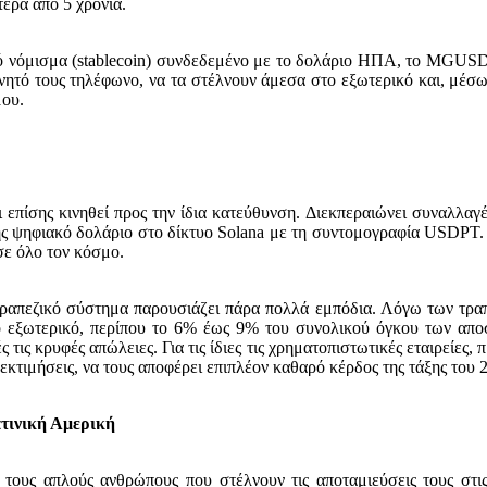
τερα από 5 χρόνια.
ό νόμισμα (stablecoin) συνδεδεμένο με το δολάριο ΗΠΑ, το MGUSD, τ
ινητό τους τηλέφωνο, να τα στέλνουν άμεσα στο εξωτερικό και, μέσ
μου.
 επίσης κινηθεί προς την ίδια κατεύθυνση. Διεκπεραιώνει συναλλαγ
ης ψηφιακό δολάριο στο δίκτυο Solana με τη συντομογραφία USDPT. Τ
σε όλο τον κόσμο.
 τραπεζικό σύστημα παρουσιάζει πάρα πολλά εμπόδια. Λόγω των τραπ
ο εξωτερικό, περίπου το 6% έως 9% του συνολικού όγκου των απο
 τις κρυφές απώλειες. Για τις ίδιες τις χρηματοπιστωτικές εταιρείες, 
τιμήσεις, να τους αποφέρει επιπλέον καθαρό κέρδος της τάξης του
ατινική Αμερική
τους απλούς ανθρώπους που στέλνουν τις αποταμιεύσεις τους στις 