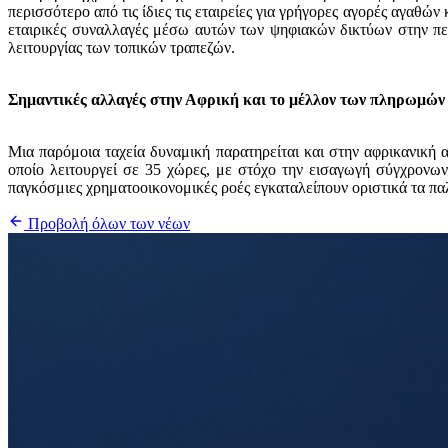
περισσότερο από τις ίδιες τις εταιρείες για γρήγορες αγορές αγαθών
εταιρικές συναλλαγές μέσω αυτών των ψηφιακών δικτύων στην περ
λειτουργίας των τοπικών τραπεζών.
Σημαντικές αλλαγές στην Αφρική και το μέλλον των πληρωμών
Μια παρόμοια ταχεία δυναμική παρατηρείται και στην αφρικανική 
οποίο λειτουργεί σε 35 χώρες, με στόχο την εισαγωγή σύγχρον
παγκόσμιες χρηματοοικονομικές ροές εγκαταλείπουν οριστικά τα παλ
Προβολή όλων των νέων