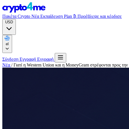
Πακέτα Crypto
Νέα
Εκπαίδευση
Plan ₿
Προέβλεψε και κέρδισε
USD
el
Σύνδεση
Εγγραφή
Εγγραφή
Νέα
/
Γιατί η Western Union και η MoneyGram στρέφονται προς την 