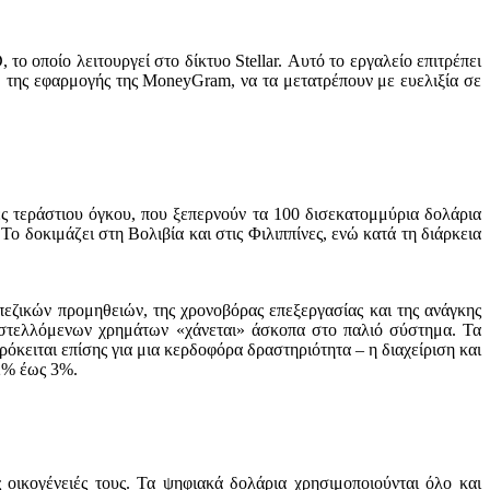
ο οποίο λειτουργεί στο δίκτυο Stellar. Αυτό το εργαλείο επιτρέπει
ω της εφαρμογής της MoneyGram, να τα μετατρέπουν με ευελιξία σε
ές τεράστιου όγκου, που ξεπερνούν τα 100 δισεκατομμύρια δολάρια
ο δοκιμάζει στη Βολιβία και στις Φιλιππίνες, ενώ κατά τη διάρκεια
εζικών προμηθειών, της χρονοβόρας επεξεργασίας και της ανάγκης
στελλόμενων χρημάτων «χάνεται» άσκοπα στο παλιό σύστημα. Τα
πρόκειται επίσης για μια κερδοφόρα δραστηριότητα – η διαχείριση και
 2% έως 3%.
οικογένειές τους. Τα ψηφιακά δολάρια χρησιμοποιούνται όλο και