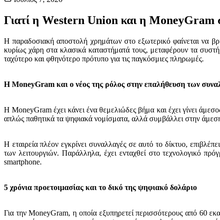
Γιατί η Western Union και η MoneyGram σ
Η παραδοσιακή αποστολή χρημάτων στο εξωτερικό φαίνεται να βρίσ
κυρίως χάρη στα κλασικά καταστήματά τους, μεταφέρουν τα συστήμα
ταχύτερο και φθηνότερο πρότυπο για τις παγκόσμιες πληρωμές.
Η MoneyGram και ο νέος της ρόλος στην επαλήθευση των συν
Η MoneyGram έχει κάνει ένα θεμελιώδες βήμα και έχει γίνει άμεσος
απλώς παθητικά τα ψηφιακά νομίσματα, αλλά συμβάλλει στην άμεση 
Η εταιρεία πλέον εγκρίνει συναλλαγές σε αυτό το δίκτυο, επιβλέπ
των λειτουργιών. Παράλληλα, έχει ενταχθεί στο τεχνολογικό πρ
smartphone.
5 χρόνια προετοιμασίας και το δικό της ψηφιακό δολάριο
Για την MoneyGram, η οποία εξυπηρετεί περισσότερους από 60 εκα