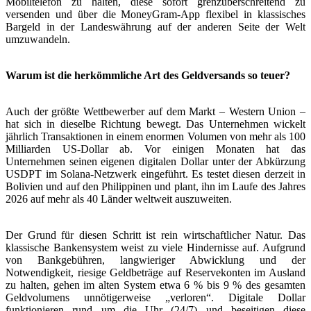
Mobiltelefon zu halten, diese sofort grenzüberschreitend zu
versenden und über die MoneyGram-App flexibel in klassisches
Bargeld in der Landeswährung auf der anderen Seite der Welt
umzuwandeln.
Warum ist die herkömmliche Art des Geldversands so teuer?
Auch der größte Wettbewerber auf dem Markt – Western Union –
hat sich in dieselbe Richtung bewegt. Das Unternehmen wickelt
jährlich Transaktionen in einem enormen Volumen von mehr als 100
Milliarden US-Dollar ab. Vor einigen Monaten hat das
Unternehmen seinen eigenen digitalen Dollar unter der Abkürzung
USDPT im Solana-Netzwerk eingeführt. Es testet diesen derzeit in
Bolivien und auf den Philippinen und plant, ihn im Laufe des Jahres
2026 auf mehr als 40 Länder weltweit auszuweiten.
Der Grund für diesen Schritt ist rein wirtschaftlicher Natur. Das
klassische Bankensystem weist zu viele Hindernisse auf. Aufgrund
von Bankgebühren, langwieriger Abwicklung und der
Notwendigkeit, riesige Geldbeträge auf Reservekonten im Ausland
zu halten, gehen im alten System etwa 6 % bis 9 % des gesamten
Geldvolumens unnötigerweise „verloren“. Digitale Dollar
funktionieren rund um die Uhr (24/7) und beseitigen diese