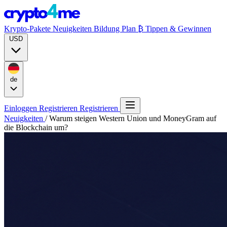
Krypto-Pakete
Neuigkeiten
Bildung
Plan ₿
Tippen & Gewinnen
USD
de
Einloggen
Registrieren
Registrieren
Neuigkeiten
/
Warum steigen Western Union und MoneyGram auf
die Blockchain um?