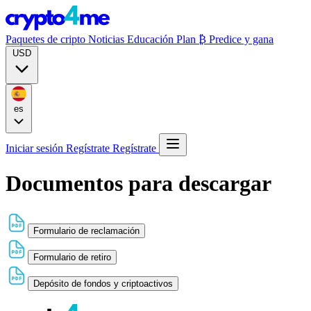
Paquetes de cripto
Noticias
Educación
Plan ₿
Predice y gana
USD
es
Iniciar sesión
Regístrate
Regístrate
Documentos para descargar
Formulario de reclamación
Formulario de retiro
Depósito de fondos y criptoactivos