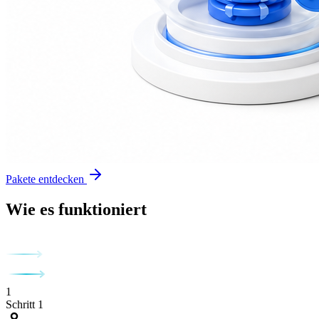
Pakete entdecken
Wie es funktioniert
1
Schritt 1