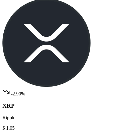
-2.90%
XRP
Ripple
$ 1.05