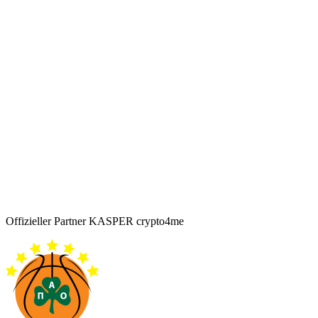
Offizieller Partner KASPER crypto4me