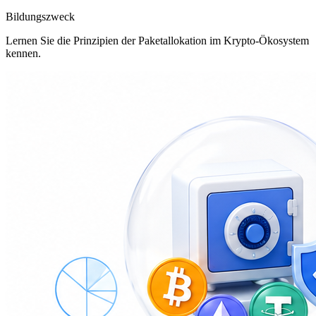
Bildungszweck
Lernen Sie die Prinzipien der Paketallokation im Krypto-Ökosystem
kennen.