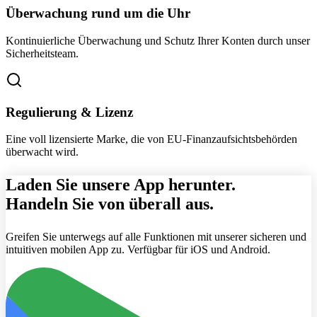
Überwachung rund um die Uhr
Kontinuierliche Überwachung und Schutz Ihrer Konten durch unser
Sicherheitsteam.
Regulierung & Lizenz
Eine voll lizensierte Marke, die von EU-Finanzaufsichtsbehörden
überwacht wird.
Laden Sie unsere App herunter.
Handeln Sie von überall aus.
Greifen Sie unterwegs auf alle Funktionen mit unserer sicheren und
intuitiven mobilen App zu. Verfügbar für iOS und Android.