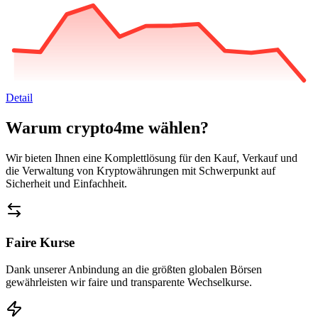
Detail
Warum crypto4me wählen?
Wir bieten Ihnen eine Komplettlösung für den Kauf, Verkauf und
die Verwaltung von Kryptowährungen mit Schwerpunkt auf
Sicherheit und Einfachheit.
Faire Kurse
Dank unserer Anbindung an die größten globalen Börsen
gewährleisten wir faire und transparente Wechselkurse.