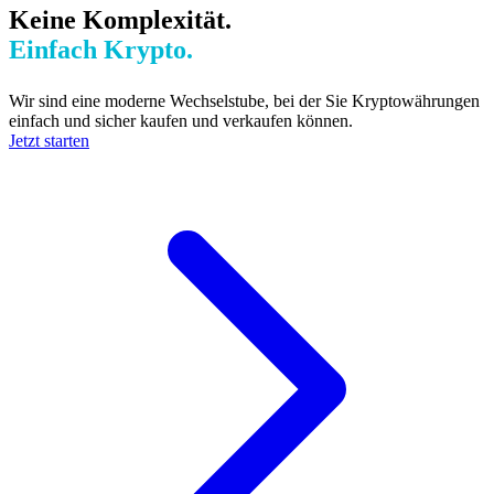
Keine Komplexität.
Einfach Krypto.
Wir sind eine moderne Wechselstube, bei der Sie Kryptowährungen
einfach und sicher kaufen und verkaufen können.
Jetzt starten