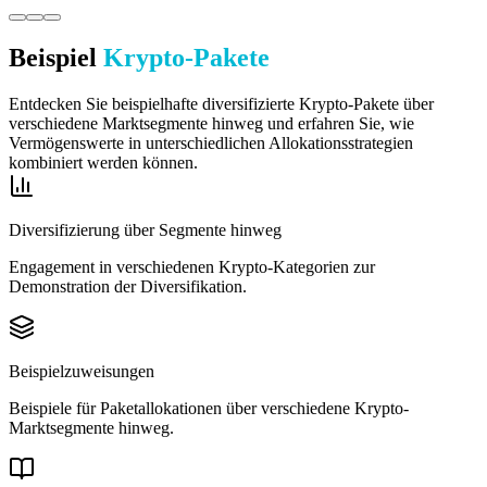
Beispiel
Krypto-Pakete
Entdecken Sie beispielhafte diversifizierte Krypto-Pakete über
verschiedene Marktsegmente hinweg und erfahren Sie, wie
Vermögenswerte in unterschiedlichen Allokationsstrategien
kombiniert werden können.
Diversifizierung über Segmente hinweg
Engagement in verschiedenen Krypto-Kategorien zur
Demonstration der Diversifikation.
Beispielzuweisungen
Beispiele für Paketallokationen über verschiedene Krypto-
Marktsegmente hinweg.