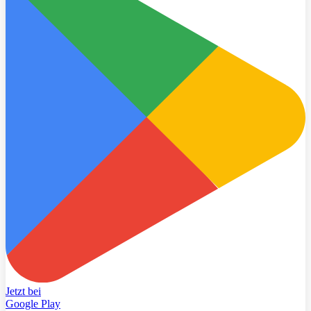
Jetzt bei
Google Play