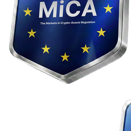
Der Dienst crypto4me wird von der Gesellschaft Madison Six j. s. a.
mit Sitz in Slávičie údolie 106, 811 02 Bratislava, IČO: 56 856 229,
eingetragen im Handelsregister des Bezirksgerichts Bratislava I,
betrieben. Die Kryptowährungsplattform
crypto4me.eu
ist gemäß
der EU-Verordnung
MiCA
und der Verordnung
DORA
lizenziert.