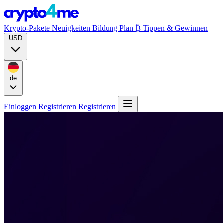
Krypto-Pakete
Neuigkeiten
Bildung
Plan ₿
Tippen & Gewinnen
USD
de
Einloggen
Registrieren
Registrieren