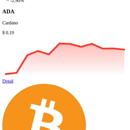
-2.90%
ADA
Cardano
$ 0.19
Detail