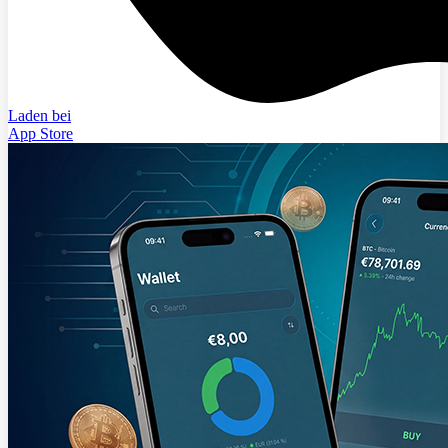
Laden bei
App Store