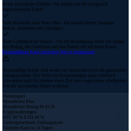
Keine monatliche Gebühr
- Sie zahlen nur für erfolgreich
abgeschlossene Käufe.
Volle Kontrolle über Ihren Plan
- Du kannst deinen Sparplan
ändern, pausieren oder kündigen.
Klare Gebühren im Voraus
- Vor der Bestätigung sehen Sie immer
den Betrag, die Gebühren und das Datum des nächsten Kaufs.
Regelmäßigen Kauf einrichten
Wie es funktioniert
Regelmäßige Käufe sind weder ein Sparkonto noch ein garantiertes
Einlageprodukt. Der Wert von Kryptoanlagen kann erheblich
schwanken und Sie können einen Teil oder sogar einen erheblichen
Teil der investierten Mittel verlieren.
Planbeispiel
Monatlicher Plan
Monatlicher Betrag
80 EUR
Kryptowährungen
BTC 60 %
ETH 40 %
Zahlungsmethode
Zahlungskarte
Nächster Kauf
in 14 Tagen