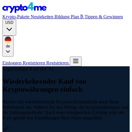
Krypto-Pakete
Neuigkeiten
Bildung
Plan ₿
Tippen & Gewinnen
USD
de
Einloggen
Registrieren
Registrieren
Regelmäßiger Kauf (DCA)
Wiederkehrender Kauf von
Kryptowährungen
einfach
Richten Sie wiederkehrende Kryptowährungskäufe nach Ihren
Präferenzen ein. Wählen Sie den Betrag, die Kryptowährungen und
die Zahlungsmethode. Nach einer erfolgreichen Zahlung wird der
Kauf gemäß den Einstellungen Ihres Plans ausgeführt.