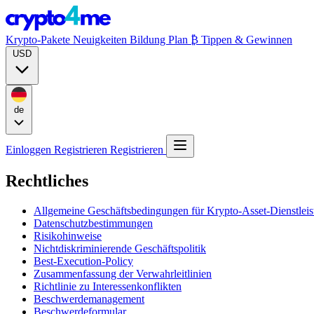
Krypto-Pakete
Neuigkeiten
Bildung
Plan ₿
Tippen & Gewinnen
USD
de
Einloggen
Registrieren
Registrieren
Rechtliches
Allgemeine Geschäftsbedingungen für Krypto-Asset-Dienstlei
Datenschutzbestimmungen
Risikohinweise
Nichtdiskriminierende Geschäftspolitik
Best-Execution-Policy
Zusammenfassung der Verwahrleitlinien
Richtlinie zu Interessenkonflikten
Beschwerdemanagement
Beschwerdeformular