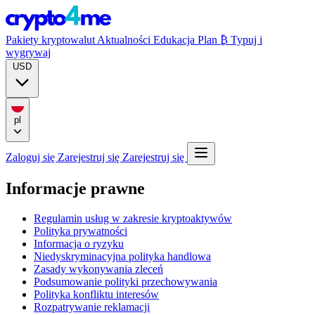
Pakiety kryptowalut
Aktualności
Edukacja
Plan ₿
Typuj i
wygrywaj
USD
pl
Zaloguj się
Zarejestruj się
Zarejestruj się
Informacje prawne
Regulamin usług w zakresie kryptoaktywów
Polityka prywatności
Informacja o ryzyku
Niedyskryminacyjna polityka handlowa
Zasady wykonywania zleceń
Podsumowanie polityki przechowywania
Polityka konfliktu interesów
Rozpatrywanie reklamacji