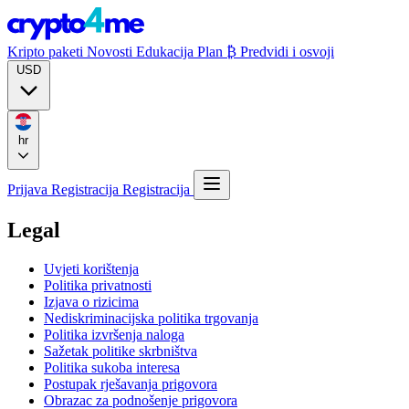
Kripto paketi
Novosti
Edukacija
Plan ₿
Predvidi i osvoji
USD
hr
Prijava
Registracija
Registracija
Legal
Uvjeti korištenja
Politika privatnosti
Izjava o rizicima
Nediskriminacijska politika trgovanja
Politika izvršenja naloga
Sažetak politike skrbništva
Politika sukoba interesa
Postupak rješavanja prigovora
Obrazac za podnošenje prigovora