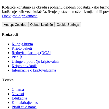
Kolačiće koristimo za obradu i pohranu osobnih podataka kako bismo o
korištenje svih vrsta kolačića. Svoje postavke možete izmijeniti ili p
Obavijesti o privatnosti
.
Accept Cookies
Odbaci kolačiće
Cookie Settings
Proizvodi
Kupnja kripta
Kripto paketi
Redovita plaćanja (DCA)
Plan ₿
Usluge u području kriptovaluta
Kripto novčanik
Informacije o kriptovalutama
Tvrtka
O nama
Novosti
Edukacija
Kontaktirajte nas
Pisali su o nama