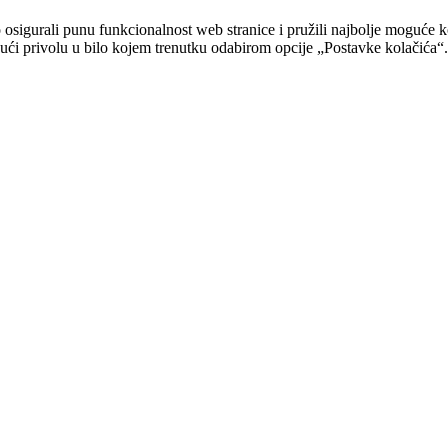
sigurali punu funkcionalnost web stranice i pružili najbolje moguće ko
ovući privolu u bilo kojem trenutku odabirom opcije „Postavke kolačića“