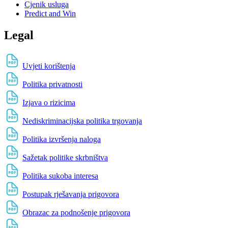
Cjenik usluga
Predict and Win
Legal
Uvjeti korištenja
Politika privatnosti
Izjava o rizicima
Nediskriminacijska politika trgovanja
Politika izvršenja naloga
Sažetak politike skrbništva
Politika sukoba interesa
Postupak rješavanja prigovora
Obrazac za podnošenje prigovora