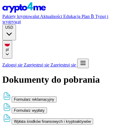
Pakiety kryptowalut
Aktualności
Edukacja
Plan ₿
Typuj i
wygrywaj
USD
pl
Zaloguj się
Zarejestruj się
Zarejestruj się
Dokumenty do pobrania
Formularz reklamacyjny
Formularz wypłaty
Wpłata środków finansowych i kryptoaktywów