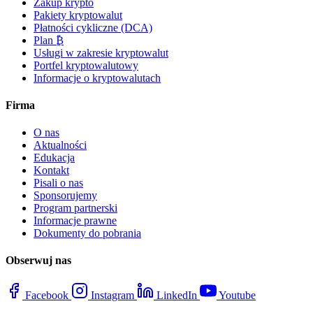
Zakup krypto
Pakiety kryptowalut
Płatności cykliczne (DCA)
Plan ₿
Usługi w zakresie kryptowalut
Portfel kryptowalutowy
Informacje o kryptowalutach
Firma
O nas
Aktualności
Edukacja
Kontakt
Pisali o nas
Sponsorujemy
Program partnerski
Informacje prawne
Dokumenty do pobrania
Obserwuj nas
Facebook
Instagram
LinkedIn
Youtube