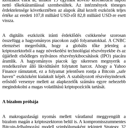
nettó tőkekiáramlással szembesültek. Az intézmények tömeges
érdektelensége következtében az alapok által kezelt eszközök teljes
értéke az eredeti 107,8 milliárd USD-ről 82,8 milliárd USD-re esett
vissza.
A digitális eszközök iránti érdeklődés csökkenése szorosan
összefügg a hagyományos piacokon zajló folyamatokkal. A CNBC
elemzései megerősítik, hogy a globális tőke jelenleg a
kriptoszektorból a nagy növekedési technológiai részvényekbe és az
újjáéledt elsődleges nyilvános részvénykibocsátások (IPO) piacára
áramlik. A hagyományos piacok így sikeresen megnyerik a
rendelkezésre álló likviditásért folytatott harcot. Ahogy a Yahoo
Finance rámutatott, ez a folyamat jelentősen rontja a Bitcoin „safe
haven” eszközként kialakult képét. A szabályozott részvényindexek
erősödő versenye mellett az alapkezelők számára egyre nehezebb
megindokolni a magas volatilitású kriptopozíciók tartását.
A bizalom próbája
A makrogazdasági nyomás mellett váratlanul meggyengült a
bizalom magán a kriptoszektoron belül is. A kompromisszummentes
Bitcoin-felhalmozási modell szimbólumaként tekintett Strategy 32