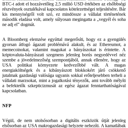
BTC-t adott el hozzávetőleg 2,5 millió USD értékben az elsőbbségi
részvények osztalékával kapcsolatos kötelezettségei teljesítésére. Bár
kis mennyiségről volt szó, ez mindössze a vállalat történetének
második eladása volt, amely súlyosan megingatta a „vegyél és soha
ne adj el” dogmát.
A Bloomberg elemzése egyúttal megerősíti, hogy ez a gyengülés
gyorsan átfogó ágazati problémává alakult, és az Ethereumot, a
memecoinokat, valamint magukat a bányászokat is érintette. A
kriptovaluta-bányászati szegmens jelenleg borús negyedévvel néz
szembe a jövedelmezőség szempontjából, annak ellenére, hogy az
USA politikai környezete kedvezőbbé vált. A magas
energiaköltségek és a kibányászott blokkokért járó csökkenő
jutalmak gazdasági valósága ugyanis sokkal erőteljesebben terheli a
vállalati marzsokat, mint a jogalkotási tényezők, ami tovább mélyíti
a befektetők szkepticizmusát az egész ágazat fenntarthatóságával
kapcsolatban.
NFP
Végül, de nem utolsósorban a digitális eszközök útját jelenleg
elsősorban az USA makrogazdasági helyzete nehezíti. A kamatlábak