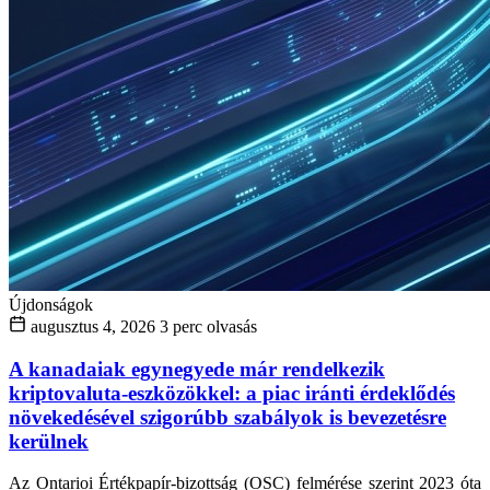
Újdonságok
augusztus 4, 2026
3 perc olvasás
A kanadaiak egynegyede már rendelkezik
kriptovaluta-eszközökkel: a piac iránti érdeklődés
növekedésével szigorúbb szabályok is bevezetésre
kerülnek
Az Ontarioi Értékpapír-bizottság (OSC) felmérése szerint 2023 óta