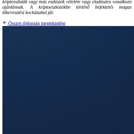
kriptovaluták vagy más eszközök vételére vagy eladására vonatkozó
ajánlásnak. A kriptoeszközökbe történő befektetés magas
tőkevesztési kockázattal jár.
Összes újdonság megtekintése