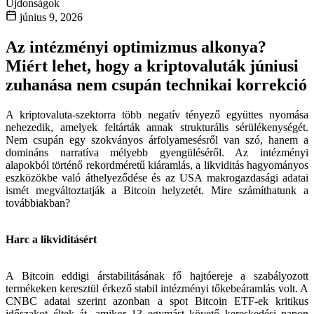
Újdonságok
június 9, 2026
Az intézményi optimizmus alkonya?
Miért lehet, hogy a kriptovaluták júniusi
zuhanása nem csupán technikai korrekció
A kriptovaluta-szektorra több negatív tényező együttes nyomása
nehezedik, amelyek feltárták annak strukturális sérülékenységét.
Nem csupán egy szokványos árfolyamesésről van szó, hanem a
domináns narratíva mélyebb gyengüléséről. Az intézményi
alapokból történő rekordméretű kiáramlás, a likviditás hagyományos
eszközökbe való áthelyeződése és az USA makrogazdasági adatai
ismét megváltoztatják a Bitcoin helyzetét. Mire számíthatunk a
továbbiakban?
Harc a likviditásért
A Bitcoin eddigi árstabilitásának fő hajtóereje a szabályozott
termékeken keresztül érkező stabil intézményi tőkebeáramlás volt. A
CNBC adatai szerint azonban a spot Bitcoin ETF-ek kritikus
időszakot éltek át, amikor 13 egymást követő kereskedési napon