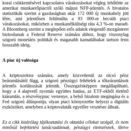
korai csökkentésével kapcsolatos várakozásokat végleg lehűtötte az
amerikai munkaerőpiacról szóló májusi NFP-jelentés. A hivatalos
statisztikák szerint a gazdaságban akár 172 000 új munkahely jött
létre, ami jelentősen felülmúlta a 93 000-re becsült piaci
várakozásokat, miközben a munkanélküliségi ráta 4,3 %-on maradt.
A Bloomberg szerint a meglepően erős adatok elegendő mozgásteret
biztosítanak a Federal Reserve számára ahhoz, hogy viszonylag
szigorú monetáris politikát és magasabb kamatlábakat tartson fenn
hosszabb ideig.
A piac új valósága
A kriptoszektor számára, amely közvetlenül az olcsó pénz
beáramlásától függ, a szigorú pénzügyi feltételek a tőkeáramlások
jelentős korlátozását jelentik. Összegzésképpen megállapítható,
hogy a 4 alapvető nyomás együttes hatása, az ETF-ekből történő
kiáramlás, a részvénypiac versenye, a belső bizalom megingása és a
Fed szigorú álláspontja, olyan piaci környezetbe helyezi a digitális
eszközöket, amelyben a kriptovaluták egyelőre vesztésre állnak.
Ez a cikk kizárólag tájékoztatási és oktatási célokat szolgál, és nem
minősül befektetési tanácsadásnak, pénzügyi elemzésnek, illetve