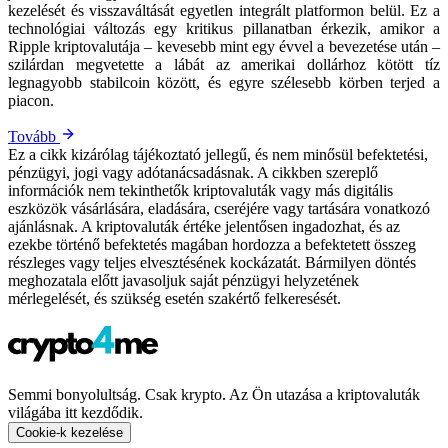
kezelését és visszaváltását egyetlen integrált platformon belül. Ez a
technológiai változás egy kritikus pillanatban érkezik, amikor a
Ripple kriptovalutája – kevesebb mint egy évvel a bevezetése után –
szilárdan megvetette a lábát az amerikai dollárhoz kötött tíz
legnagyobb stabilcoin között, és egyre szélesebb körben terjed a
piacon.
Tovább
Ez a cikk kizárólag tájékoztató jellegű, és nem minősül befektetési,
pénzügyi, jogi vagy adótanácsadásnak. A cikkben szereplő
információk nem tekinthetők kriptovaluták vagy más digitális
eszközök vásárlására, eladására, cseréjére vagy tartására vonatkozó
ajánlásnak. A kriptovaluták értéke jelentősen ingadozhat, és az
ezekbe történő befektetés magában hordozza a befektetett összeg
részleges vagy teljes elvesztésének kockázatát. Bármilyen döntés
meghozatala előtt javasoljuk saját pénzügyi helyzetének
mérlegelését, és szükség esetén szakértő felkeresését.
Semmi bonyolultság. Csak krypto. Az Ön utazása a kriptovaluták
világába itt kezdődik.
Cookie-k kezelése