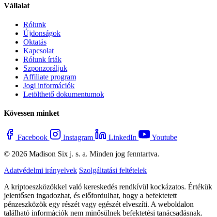
Vállalat
Rólunk
Újdonságok
Oktatás
Kapcsolat
Rólunk írták
Szponzoráljuk
Affiliate program
Jogi információk
Letölthető dokumentumok
Kövessen minket
Facebook
Instagram
LinkedIn
Youtube
© 2026 Madison Six j. s. a. Minden jog fenntartva.
Adatvédelmi irányelvek
Szolgáltatási feltételek
A kriptoeszközökkel való kereskedés rendkívül kockázatos. Értékük
jelentősen ingadozhat, és előfordulhat, hogy a befektetett
pénzeszközök egy részét vagy egészét elveszíti. A weboldalon
található információk nem minősülnek befektetési tanácsadásnak.