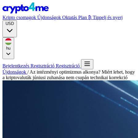
Kripto csomagok
Újdonságok
Oktatás
Plan ₿
Tippelj és nyerj
USD
hu
Bejelentkezés
Regisztráció
Regisztráció
Újdonságok
/
Az intézményi optimizmus alkonya? Miért lehet, hogy
a kriptovaluták júniusi zuhanása nem csupán technikai korrekció