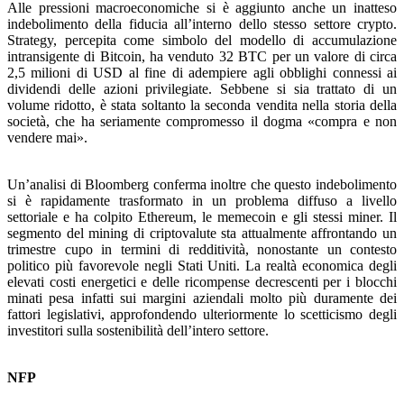
Alle pressioni macroeconomiche si è aggiunto anche un inatteso
indebolimento della fiducia all’interno dello stesso settore crypto.
Strategy, percepita come simbolo del modello di accumulazione
intransigente di Bitcoin, ha venduto 32 BTC per un valore di circa
2,5 milioni di USD al fine di adempiere agli obblighi connessi ai
dividendi delle azioni privilegiate. Sebbene si sia trattato di un
volume ridotto, è stata soltanto la seconda vendita nella storia della
società, che ha seriamente compromesso il dogma «compra e non
vendere mai».
Un’analisi di Bloomberg conferma inoltre che questo indebolimento
si è rapidamente trasformato in un problema diffuso a livello
settoriale e ha colpito Ethereum, le memecoin e gli stessi miner. Il
segmento del mining di criptovalute sta attualmente affrontando un
trimestre cupo in termini di redditività, nonostante un contesto
politico più favorevole negli Stati Uniti. La realtà economica degli
elevati costi energetici e delle ricompense decrescenti per i blocchi
minati pesa infatti sui margini aziendali molto più duramente dei
fattori legislativi, approfondendo ulteriormente lo scetticismo degli
investitori sulla sostenibilità dell’intero settore.
NFP