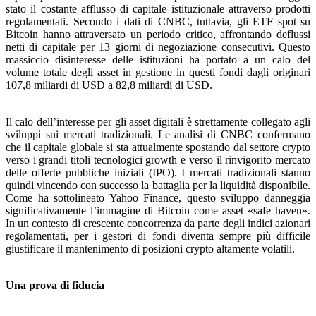
stato il costante afflusso di capitale istituzionale attraverso prodotti
regolamentati. Secondo i dati di CNBC, tuttavia, gli ETF spot su
Bitcoin hanno attraversato un periodo critico, affrontando deflussi
netti di capitale per 13 giorni di negoziazione consecutivi. Questo
massiccio disinteresse delle istituzioni ha portato a un calo del
volume totale degli asset in gestione in questi fondi dagli originari
107,8 miliardi di USD a 82,8 miliardi di USD.
Il calo dell’interesse per gli asset digitali è strettamente collegato agli
sviluppi sui mercati tradizionali. Le analisi di CNBC confermano
che il capitale globale si sta attualmente spostando dal settore crypto
verso i grandi titoli tecnologici growth e verso il rinvigorito mercato
delle offerte pubbliche iniziali (IPO). I mercati tradizionali stanno
quindi vincendo con successo la battaglia per la liquidità disponibile.
Come ha sottolineato Yahoo Finance, questo sviluppo danneggia
significativamente l’immagine di Bitcoin come asset «safe haven».
In un contesto di crescente concorrenza da parte degli indici azionari
regolamentati, per i gestori di fondi diventa sempre più difficile
giustificare il mantenimento di posizioni crypto altamente volatili.
Una prova di fiducia