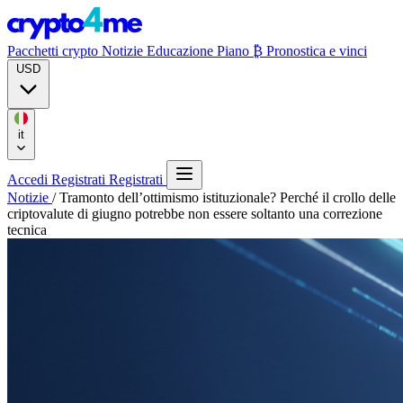
Pacchetti crypto
Notizie
Educazione
Piano ₿
Pronostica e vinci
USD
it
Accedi
Registrati
Registrati
Notizie
/
Tramonto dell’ottimismo istituzionale? Perché il crollo delle
criptovalute di giugno potrebbe non essere soltanto una correzione
tecnica