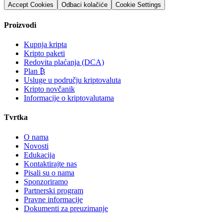
Accept Cookies
Odbaci kolačiće
Cookie Settings
Proizvodi
Kupnja kripta
Kripto paketi
Redovita plaćanja (DCA)
Plan ₿
Usluge u području kriptovaluta
Kripto novčanik
Informacije o kriptovalutama
Tvrtka
O nama
Novosti
Edukacija
Kontaktirajte nas
Pisali su o nama
Sponzoriramo
Partnerski program
Pravne informacije
Dokumenti za preuzimanje