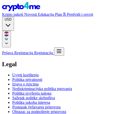
Kripto paketi
Novosti
Edukacija
Plan ₿
Predvidi i osvoji
USD
hr
Prijava
Registracija
Registracija
Legal
Uvjeti korištenja
Politika privatnosti
Izjava o rizicima
Nediskriminacijska politika trgovanja
Politika izvršenja naloga
Sažetak politike skrbništva
Politika sukoba interesa
Postupak rješavanja prigovora
Obrazac za podnošenje prigovora