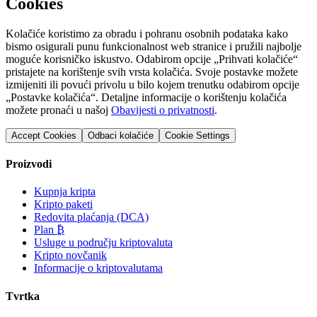
Cookies
Kolačiće koristimo za obradu i pohranu osobnih podataka kako
bismo osigurali punu funkcionalnost web stranice i pružili najbolje
moguće korisničko iskustvo. Odabirom opcije „Prihvati kolačiće“
pristajete na korištenje svih vrsta kolačića. Svoje postavke možete
izmijeniti ili povući privolu u bilo kojem trenutku odabirom opcije
„Postavke kolačića“. Detaljne informacije o korištenju kolačića
možete pronaći u našoj
Obavijesti o privatnosti
.
Accept Cookies
Odbaci kolačiće
Cookie Settings
Proizvodi
Kupnja kripta
Kripto paketi
Redovita plaćanja (DCA)
Plan ₿
Usluge u području kriptovaluta
Kripto novčanik
Informacije o kriptovalutama
Tvrtka