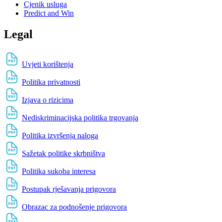
Cjenik usluga
Predict and Win
Legal
Uvjeti korištenja
Politika privatnosti
Izjava o rizicima
Nediskriminacijska politika trgovanja
Politika izvršenja naloga
Sažetak politike skrbništva
Politika sukoba interesa
Postupak rješavanja prigovora
Obrazac za podnošenje prigovora