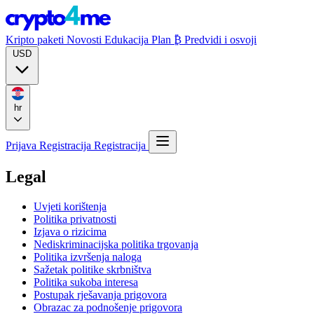
Kripto paketi
Novosti
Edukacija
Plan ₿
Predvidi i osvoji
USD
hr
Prijava
Registracija
Registracija
Legal
Uvjeti korištenja
Politika privatnosti
Izjava o rizicima
Nediskriminacijska politika trgovanja
Politika izvršenja naloga
Sažetak politike skrbništva
Politika sukoba interesa
Postupak rješavanja prigovora
Obrazac za podnošenje prigovora