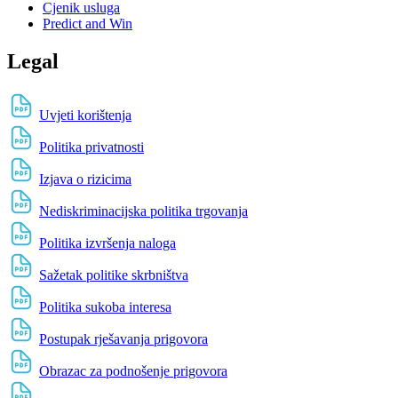
Cjenik usluga
Predict and Win
Legal
Uvjeti korištenja
Politika privatnosti
Izjava o rizicima
Nediskriminacijska politika trgovanja
Politika izvršenja naloga
Sažetak politike skrbništva
Politika sukoba interesa
Postupak rješavanja prigovora
Obrazac za podnošenje prigovora