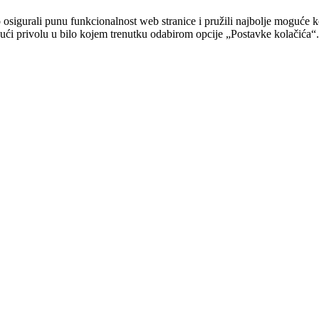
sigurali punu funkcionalnost web stranice i pružili najbolje moguće ko
ovući privolu u bilo kojem trenutku odabirom opcije „Postavke kolačića“