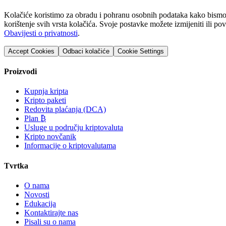
Kolačiće koristimo za obradu i pohranu osobnih podataka kako bismo o
korištenje svih vrsta kolačića. Svoje postavke možete izmijeniti ili p
Obavijesti o privatnosti
.
Accept Cookies
Odbaci kolačiće
Cookie Settings
Proizvodi
Kupnja kripta
Kripto paketi
Redovita plaćanja (DCA)
Plan ₿
Usluge u području kriptovaluta
Kripto novčanik
Informacije o kriptovalutama
Tvrtka
O nama
Novosti
Edukacija
Kontaktirajte nas
Pisali su o nama