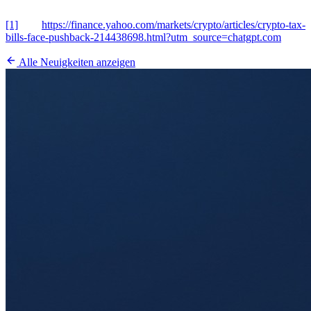
[1]
https://finance.yahoo.com/markets/crypto/articles/crypto-tax-
bills-face-pushback-214438698.html?utm_source=chatgpt.com
Alle Neuigkeiten anzeigen