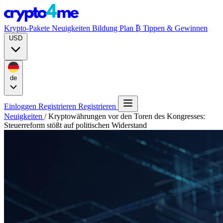
Krypto-Pakete
Neuigkeiten
Bildung
Plan ₿
Tippen & Gewinnen
USD
de
Einloggen
Registrieren
Registrieren
Neuigkeiten
/
Kryptowährungen vor den Toren des Kongresses:
Steuerreform stößt auf politischen Widerstand