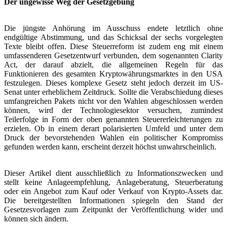
Der ungewisse Weg der Gesetzgebung
Die jüngste Anhörung im Ausschuss endete letztlich ohne
endgültige Abstimmung, und das Schicksal der sechs vorgelegten
Texte bleibt offen. Diese Steuerreform ist zudem eng mit einem
umfassenderen Gesetzentwurf verbunden, dem sogenannten Clarity
Act, der darauf abzielt, die allgemeinen Regeln für das
Funktionieren des gesamten Kryptowährungsmarktes in den USA
festzulegen. Dieses komplexe Gesetz steht jedoch derzeit im US-
Senat unter erheblichem Zeitdruck. Sollte die Verabschiedung dieses
umfangreichen Pakets nicht vor den Wahlen abgeschlossen werden
können, wird der Technologiesektor versuchen, zumindest
Teilerfolge in Form der oben genannten Steuererleichterungen zu
erzielen. Ob in einem derart polarisierten Umfeld und unter dem
Druck der bevorstehenden Wahlen ein politischer Kompromiss
gefunden werden kann, erscheint derzeit höchst unwahrscheinlich.
Dieser Artikel dient ausschließlich zu Informationszwecken und
stellt keine Anlageempfehlung, Anlageberatung, Steuerberatung
oder ein Angebot zum Kauf oder Verkauf von Krypto-Assets dar.
Die bereitgestellten Informationen spiegeln den Stand der
Gesetzesvorlagen zum Zeitpunkt der Veröffentlichung wider und
können sich ändern.