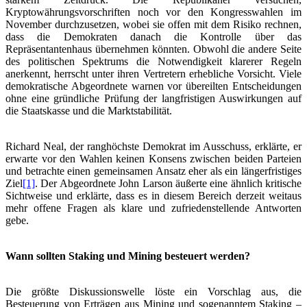
Kryptowährungsvorschriften noch vor den Kongresswahlen im
November durchzusetzen, wobei sie offen mit dem Risiko rechnen,
dass die Demokraten danach die Kontrolle über das
Repräsentantenhaus übernehmen könnten. Obwohl die andere Seite
des politischen Spektrums die Notwendigkeit klarerer Regeln
anerkennt, herrscht unter ihren Vertretern erhebliche Vorsicht. Viele
demokratische Abgeordnete warnen vor übereilten Entscheidungen
ohne eine gründliche Prüfung der langfristigen Auswirkungen auf
die Staatskasse und die Marktstabilität.
Richard Neal, der ranghöchste Demokrat im Ausschuss, erklärte, er
erwarte vor den Wahlen keinen Konsens zwischen beiden Parteien
und betrachte einen gemeinsamen Ansatz eher als ein längerfristiges
Ziel
[1]
. Der Abgeordnete John Larson äußerte eine ähnlich kritische
Sichtweise und erklärte, dass es in diesem Bereich derzeit weitaus
mehr offene Fragen als klare und zufriedenstellende Antworten
gebe.
Wann sollten Staking und Mining besteuert werden?
Die größte Diskussionswelle löste ein Vorschlag aus, die
Besteuerung von Erträgen aus Mining und sogenanntem Staking –