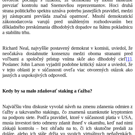
prevziať kontrolu nad Snemovňou reprezentantov. Hoci druhá
strana politického spektra uznáva potrebu jasnejších pravidiel, medzi
jej zástupcami prevláda značná opatrnosť. Mnohí demokratickí
zákonodarcovia varujú pred unáhleným rozhodovaním bez
dôkladného preskúmania dlhodobých dopadov na štátnu pokladnicu
a stabilitu trhu.
Richard Neal, najvyššie postavený demokrat v komisii, uviedol, že
neočakáva dosiahnutie konsenzu medzi oboma stranami pred
voľbami a spoločný prístup vníma skôr ako dlhodobý cieľ
[1]
.
Poslanec John Larson vyjadril podobne kritický názor a uviedol, že
v tejto oblasti je v súčasnosti oveľa viac otvorených otázok ako
jasných a uspokojivých odpovedí.
Kedy by sa malo zdaňovať staking a ťažba?
Najväčšiu vlnu diskusie vyvolal návrh na zmenu zdanenia odmien z
ťažby a takzvaného stakingu, čo znamená uzamknutie kryptomien
na podporu siete. Podľa pravidiel, ktoré v súčasnosti platia v USA,
musia investori tieto odmeny zdanit ihneď v okamihu, keď nad nimi
získajú kontrolu – bez ohľadu na to, či ich skutočne predali za
doláre, alebo ich stále držia vo svojich virtuálnych peňaženkách.