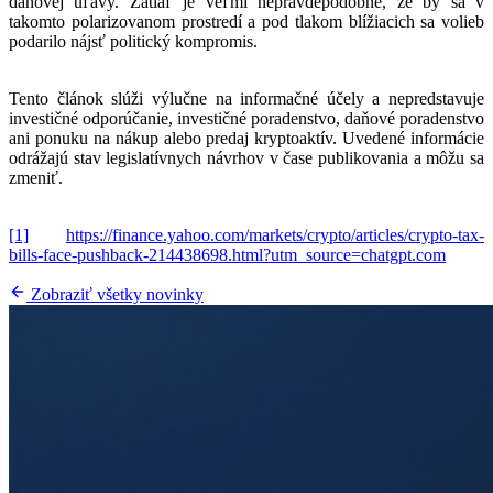
daňovej úľavy. Zatiaľ je veľmi nepravdepodobné, že by sa v
takomto polarizovanom prostredí a pod tlakom blížiacich sa volieb
podarilo nájsť politický kompromis.
Tento článok slúži výlučne na informačné účely a nepredstavuje
investičné odporúčanie, investičné poradenstvo, daňové poradenstvo
ani ponuku na nákup alebo predaj kryptoaktív. Uvedené informácie
odrážajú stav legislatívnych návrhov v čase publikovania a môžu sa
zmeniť.
[1]
https://finance.yahoo.com/markets/crypto/articles/crypto-tax-
bills-face-pushback-214438698.html?utm_source=chatgpt.com
Zobraziť všetky novinky