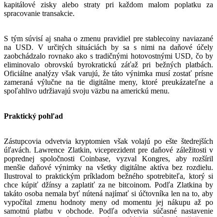
kapitálové zisky alebo straty pri každom malom poplatku za
spracovanie transakcie.
S tým súvisí aj snaha o zmenu pravidiel pre stablecoiny naviazané
na USD. V určitých situáciách by sa s nimi na daňové účely
zaobchádzalo rovnako ako s tradičnými hotovostnými USD, čo by
eliminovalo obrovskú byrokratickú záťaž pri bežných platbách.
Oficiálne analýzy však varujú, že táto výnimka musí zostať prísne
zameraná výlučne na tie digitálne meny, ktoré preukázateľne a
spoľahlivo udržiavajú svoju väzbu na americkú menu.
Praktický pohľad
Zástupcovia odvetvia kryptomien však volajú po ešte štedrejších
úľavách. Lawrence Zlatkin, viceprezident pre daňové záležitosti v
poprednej spoločnosti Coinbase, vyzval Kongres, aby rozšíril
menšie daňové výnimky na všetky digitálne aktíva bez rozdielu.
Ilustroval to praktickým príkladom bežného spotrebiteľa, ktorý si
chce kúpiť džínsy a zaplatiť za ne bitcoinom. Podľa Zlatkina by
takáto osoba nemala byť nútená najímať si účtovníka len na to, aby
vypočítal zmenu hodnoty meny od momentu jej nákupu až po
samotnú platbu v obchode. Podľa odvetvia súčasné nastavenie