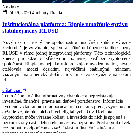
Novinky
júl 29, 2026
4 minúty čítania
Inštitucionálna platforma: Ripple umožňuje správu
stabilnej meny RLUSD
Nový nástroj určený pre spoločnosti a finančné inštitúcie výrazne
zjednodušuje vytváranie, správu a spätné odkúpenie stabilnej meny
RLUSD v rámci jednej integrovanej platformy. Táto technologická
zmena prichádza v kľúčovom momente, keď sa kryptomena
spoločnosti Ripple, menej ako rok po svojom uvedení na trh, pevne
etablovala medzi desiatimi najväčšími stabilnými mincami
viazanými na americký dolár a rozširuje svoje využitie na celom
trhu.
Čítať viac
Tento článok má iba informatívny charakter a nepredstavuje
investičné, finančné, právne ani daňové poradenstvo. Informácie
uvedené v článku nie sú odporúčaním na nákup, predaj, výmenu ani
držanie kryptomien alebo iných digitálnych aktív. Hodnota
kryptomien môže výrazne kolísať a investícia do nich je spojená s
rizikom straty časti alebo celej investovanej sumy. Pred akýmkoľvek
rozhodnutím odporúčame zvážiť vlastnú finančnú situáciu a