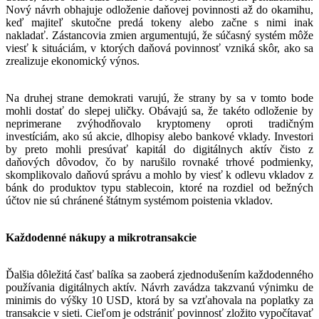
Nový návrh obhajuje odloženie daňovej povinnosti až do okamihu,
keď majiteľ skutočne predá tokeny alebo začne s nimi inak
nakladať. Zástancovia zmien argumentujú, že súčasný systém môže
viesť k situáciám, v ktorých daňová povinnosť vzniká skôr, ako sa
zrealizuje ekonomický výnos.
Na druhej strane demokrati varujú, že strany by sa v tomto bode
mohli dostať do slepej uličky. Obávajú sa, že takéto odloženie by
neprimerane zvýhodňovalo kryptomeny oproti tradičným
investíciám, ako sú akcie, dlhopisy alebo bankové vklady. Investori
by preto mohli presúvať kapitál do digitálnych aktív čisto z
daňových dôvodov, čo by narušilo rovnaké trhové podmienky,
skomplikovalo daňovú správu a mohlo by viesť k odlevu vkladov z
bánk do produktov typu stablecoin, ktoré na rozdiel od bežných
účtov nie sú chránené štátnym systémom poistenia vkladov.
Každodenné nákupy a mikrotransakcie
Ďalšia dôležitá časť balíka sa zaoberá zjednodušením každodenného
používania digitálnych aktív. Návrh zavádza takzvanú výnimku de
minimis do výšky 10 USD, ktorá by sa vzťahovala na poplatky za
transakcie v sieti. Cieľom je odstrániť povinnosť zložito vypočítavať