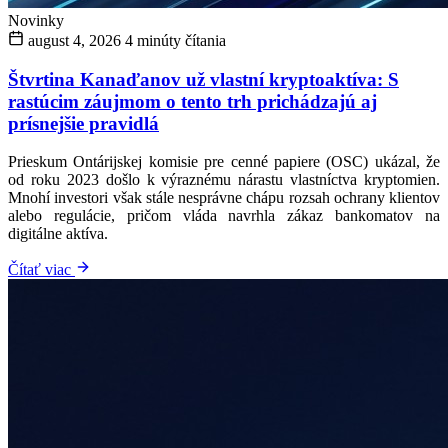
Novinky
august 4, 2026
4 minúty čítania
Štvrtina Kanaďanov už vlastní kryptoaktíva: S
rastúcim záujmom o tento trh prichádzajú aj
prísnejšie pravidlá
Prieskum Ontárijskej komisie pre cenné papiere (OSC) ukázal, že
od roku 2023 došlo k výraznému nárastu vlastníctva kryptomien.
Mnohí investori však stále nesprávne chápu rozsah ochrany klientov
alebo regulácie, pričom vláda navrhla zákaz bankomatov na
digitálne aktíva.
Čítať viac