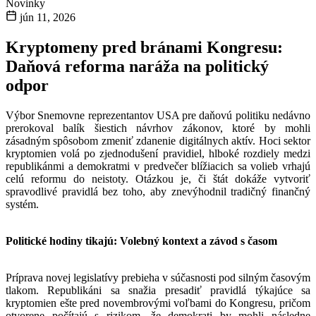
Novinky
jún 11, 2026
Kryptomeny pred bránami Kongresu:
Daňová reforma naráža na politický
odpor
Výbor Snemovne reprezentantov USA pre daňovú politiku nedávno
prerokoval balík šiestich návrhov zákonov, ktoré by mohli
zásadným spôsobom zmeniť zdanenie digitálnych aktív. Hoci sektor
kryptomien volá po zjednodušení pravidiel, hlboké rozdiely medzi
republikánmi a demokratmi v predvečer blížiacich sa volieb vrhajú
celú reformu do neistoty. Otázkou je, či štát dokáže vytvoriť
spravodlivé pravidlá bez toho, aby znevýhodnil tradičný finančný
systém.
Politické hodiny tikajú: Volebný kontext a závod s časom
Príprava novej legislatívy prebieha v súčasnosti pod silným časovým
tlakom. Republikáni sa snažia presadiť pravidlá týkajúce sa
kryptomien ešte pred novembrovými voľbami do Kongresu, pričom
otvorene počítajú s rizikom, že demokrati by mohli následne