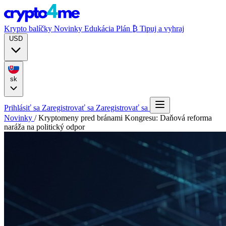
Krypto balíčky
Novinky
Edukácia
Plán ₿
Tipuj a vyhraj
USD
sk
Prihlásiť sa
Zaregistrovať sa
Zaregistrovať sa
Novinky
/
Kryptomeny pred bránami Kongresu: Daňová reforma
naráža na politický odpor