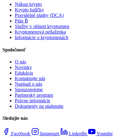
Nákup krypto
Krypto balíčky
Pravidelné platby (DCA)
Plán ₿
Služby v oblasti kryptomien
Kryptomenová peňaženka
Informácie o kryptomenách
Spoločnosť
O nás
Novinky
Edukácia
Kontaktujte nás
Napísali o nás
Sponzorujeme
Partnerský program
Právne informácie
Dokumenty na stiahnutie
Sledujte nás
Facebook
Instagram
LinkedIn
Youtube