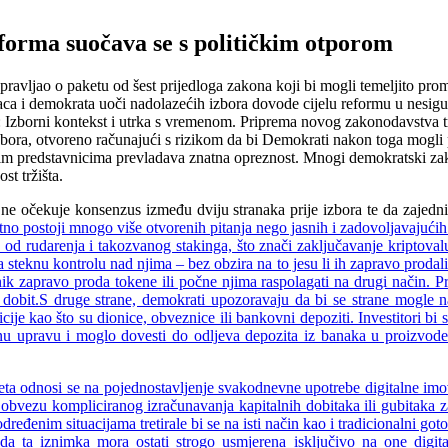
orma suočava se s političkim otporom
ljao o paketu od šest prijedloga zakona koji bi mogli temeljito promij
ca i demokrata uoči nadolazećih izbora dovode cijelu reformu u nesigurn
ava: Izborni kontekst i utrka s vremenom. Priprema novog zakonodavstv
 izbora, otvoreno računajući s rizikom da bi Demokrati nakon toga mogl
zinim predstavnicima prevladava znatna opreznost. Mnogi demokratski z
st tržišta.
 ne očekuje konsenzus između dviju stranaka prije izbora te da zajedn
nutno postoji mnogo više otvorenih pitanja nego jasnih i zadovoljavajući
od rudarenja i takozvanog stakinga, što znači zaključavanje kriptoval
eknu kontrolu nad njima – bez obzira na to jesu li ih zapravo prodali 
 zapravo proda tokene ili počne njima raspolagati na drugi način. Pri
 dobit.S druge strane, demokrati upozoravaju da bi se strane mogle n
ije kao što su dionice, obveznice ili bankovni depoziti. Investitori bi 
znu upravu i moglo dovesti do odljeva depozita iz banaka u proizvode 
ta odnosi se na pojednostavljenje svakodnevne upotrebe digitalne im
ti obvezu kompliciranog izračunavanja kapitalnih dobitaka ili gubitaka
eđenim situacijama tretirale bi se na isti način kao i tradicionalni go
 da ta iznimka mora ostati strogo usmjerena isključivo na one digi