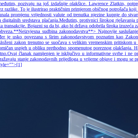
, međutim, pozivaju na još izdašnije olakšice. Lawrence Zlatkin, pot
 razlike. To je ilustrirao praktičnim primjerom običnog potrošača koji že
unala promjenu vrijednosti valute od trenutka njezine kupnje do stvar
 digitalnih sredstava plaćanja.Međutim, protivnici širokog rješavanja p
a transakcije. Bojazni su da bi, ako bi država odobrila široka izuzeća z
h obveza.**Neizvjesna sudbina zakonodavstva**> Najnovije saslušanje
đer je usko povezana s širim zakonodavstvom poznatim kao Zakon o j
aj složeni zakon trenutno se suočava s velikim vremenskim pritiskom
 djelomičan uspjeh u obliku prethodno spomenutog poreznog olakšanja. H
tno.Ovaj članak namijenjen je isključivo u informativne svrhe i ne pre
ražavaju stanje zakonodavnih prijedloga u vrijeme objave i mogu se pr
tyle="">[1]