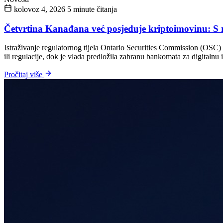
kolovoz 4, 2026
5 minute čitanja
Četvrtina Kanađana već posjeduje kriptoimovinu: S ra
Istraživanje regulatornog tijela Ontario Securities Commission (OSC) 
ili regulacije, dok je vlada predložila zabranu bankomata za digitalnu
Pročitaj više