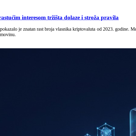
stućim interesom tržišta dolaze i stroža pravila
pokazalo je znatan rast broja vlasnika kriptovaluta od 2023. godine. Me
 imovinu.