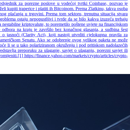
predsjednik za porezne poslove u vodećoj tvrtki Coinbase, pozvao je
li kupiti traperice i platiti ih Bitcoinom. Prema Zlatkinu, takva osoba
nog plaćanja u trgovini. Prema tom sektoru, trenutna situacija stvara
roblema ostaju nepopustljivi i tvrde da se bilo kakva izuzeća trebaju
a nestabilne kriptovalute, to poremetilo poštene uvjete na financijskom
 odbora na kraju je završilo bez konačnog glasanja, a sudbina šest
asnoći (Clarity Act), koji nastoji utvrditi cjelokupna pravila za
 u američkom Senatu. Ako se odobrenje ovog velikog paketa ne može
oće li se u tako polariziranom okruženju i pod pritiskom nadolazećih
dstavlja preporuku za ulaganje, savjet o ulaganju, porezni savjet ili
omijeniti.[1]
https://finance.yahoo.com/markets/crypto/articles/crypto-