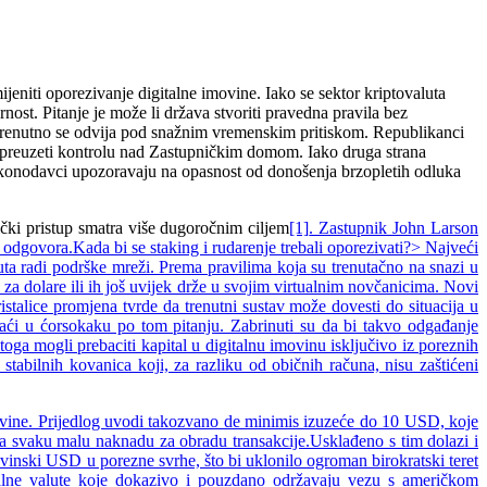
eniti oporezivanje digitalne imovine. Iako se sektor kriptovaluta
ost. Pitanje je može li država stvoriti pravedna pravila bez
a trenutno se odvija pod snažnim vremenskim pritiskom. Republikanci
i preuzeti kontrolu nad Zastupničkim domom. Iako druga strana
akonodavci upozoravaju na opasnost od donošenja brzopletih odluka
ički pristup smatra više dugoročnim ciljem
[1]
. Zastupnik John Larson
h odgovora.Kada bi se staking i rudarenje trebali oporezivati?> Najveći
uta radi podrške mreži. Prema pravilima koja su trenutačno na snazi u
za dolare ili ih još uvijek drže u svojim virtualnim novčanicima. Novi
stalice promjena tvrde da trenutni sustav može dovesti do situacija u
aći u ćorsokaku po tom pitanju. Zabrinuti su da bi takvo odgađanje
stoga mogli prebaciti kapital u digitalnu imovinu isključivo iz poreznih
stabilnih kovanica koji, za razliku od običnih računa, nisu zaštićeni
ovine. Prijedlog uvodi takozvano de minimis izuzeće do 10 USD, koje
 za svaku malu naknadu za obradu transakcije.Usklađeno s tim dolazi i
tovinski USD u porezne svrhe, što bi uklonilo ogroman birokratski teret
talne valute koje dokazivo i pouzdano održavaju vezu s američkom