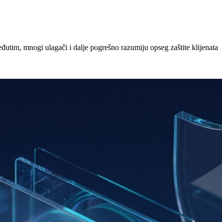
đutim, mnogi ulagači i dalje pogrešno razumiju opseg zaštite klijenata