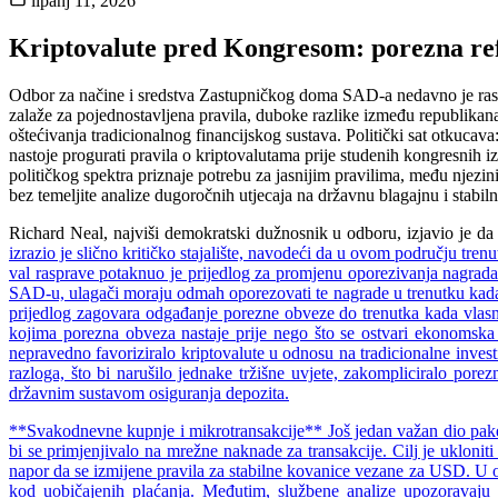
lipanj 11, 2026
Kriptovalute pred Kongresom: porezna ref
Odbor za načine i sredstva Zastupničkog doma SAD-a nedavno je rasprav
zalaže za pojednostavljena pravila, duboke razlike između republikana
oštećivanja tradicionalnog financijskog sustava. Politički sat otkuc
nastoje progurati pravila o kriptovalutama prije studenih kongresnih
političkog spektra priznaje potrebu za jasnijim pravilima, među nje
bez temeljite analize dugoročnih utjecaja na državnu blagajnu i stabilno
Richard Neal, najviši demokratski dužnosnik u odboru, izjavio je da
izrazio je slično kritičko stajalište, navodeći da u ovom području tre
val rasprave potaknuo je prijedlog za promjenu oporezivanja nagrada 
SAD-u, ulagači moraju odmah oporezovati te nagrade u trenutku kada st
prijedlog zagovara odgađanje porezne obveze do trenutka kada vlasnik
kojima porezna obveza nastaje prije nego što se ostvari ekonomska
nepravedno favoriziralo kriptovalute u odnosu na tradicionalne investic
razloga, što bi narušilo jednake tržišne uvjete, zakompliciralo pore
državnim sustavom osiguranja depozita.
**Svakodnevne kupnje i mikrotransakcije** Još jedan važan dio pake
bi se primjenjivalo na mrežne naknade za transakcije. Cilj je ukloni
napor da se izmijene pravila za stabilne kovanice vezane za USD. U odr
kod uobičajenih plaćanja. Međutim, službene analize upozoravaju