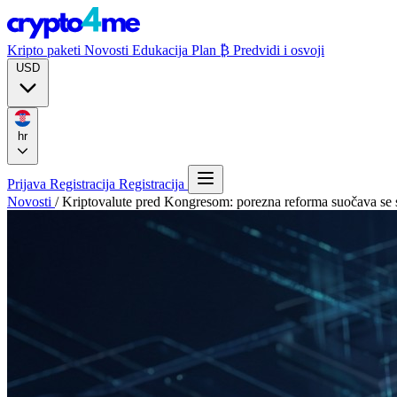
Kripto paketi
Novosti
Edukacija
Plan ₿
Predvidi i osvoji
USD
hr
Prijava
Registracija
Registracija
Novosti
/
Kriptovalute pred Kongresom: porezna reforma suočava se 