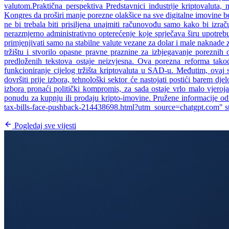
valutom.Praktična perspektiva Predstavnici industrije kriptovaluta
Kongres da proširi manje porezne olakšice na sve digitalne imovine bez
ne bi trebala biti prisiljena unajmiti računovođu samo kako bi izrač
nerazmjerno administrativno opterećenje koje sprječava širu upotrebu
primjenjivati samo na stabilne valute vezane za dolar i male naknade z
tržištu i stvorilo opasne pravne praznine za izbjegavanje porezni
predloženih tekstova ostaje neizvjesna. Ova porezna reforma tako
funkcioniranje cijelog tržišta kriptovaluta u SAD-u. Međutim, ov
dovršiti prije izbora, tehnološki sektor će nastojati postići barem
izbora pronaći politički kompromis, za sada ostaje vrlo malo vjeroja
ponudu za kupnju ili prodaju kripto-imovine. Pružene informacije od
tax-bills-face-pushback-214438698.html?utm_source=chatgpt.com" s
Pogledaj sve vijesti