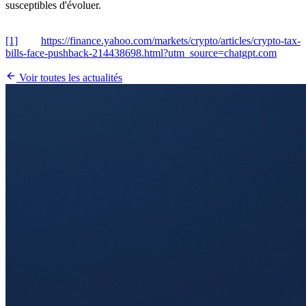
susceptibles d'évoluer.
[1]
https://finance.yahoo.com/markets/crypto/articles/crypto-tax-
bills-face-pushback-214438698.html?utm_source=chatgpt.com
Voir toutes les actualités