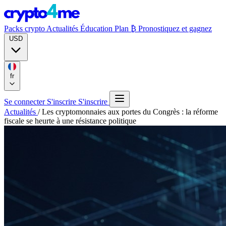
Packs crypto
Actualités
Éducation
Plan ₿
Pronostiquez et gagnez
USD
fr
Se connecter
S'inscrire
S'inscrire
Actualités
/
Les cryptomonnaies aux portes du Congrès : la réforme
fiscale se heurte à une résistance politique