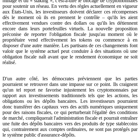
minage et du « staking », c'est-à-dire le blocage de cryptomonnaies
pour soutenir un réseau. En vertu des règles actuellement en vigueur
aux États-Unis, les investisseurs doivent déclarer ces récompenses
dès le moment où ils en prennent le contrôle – qu'ils les aient
effectivement vendues contre des dollars ou qu'ils les détiennent
encore dans leurs portefeuilles virtuels. La nouvelle proposition
préconise de reporter l'obligation fiscale jusqu'au moment où le
propriétaire vend effectivement les tokens ou commence à en
disposer d'une autre manière. Les partisans de ces changements font
valoir que le système actuel peut conduire à des situations où une
obligation fiscale naît avant que le rendement économique ne soit
réalisé.
D'un autre côté, les démocrates préviennent que les parties
pourraient se retrouver dans une impasse sur ce point. Ils craignent
qu'un tel report ne favorise injustement les cryptomonnaies par
rapport aux investissements traditionnels tels que les actions, les
obligations ou les dépôts bancaires. Les investisseurs pourraient
donc transférer des capitaux vers des actifs numériques uniquement
pour des raisons fiscales, ce qui perturberait l'égalité des conditions
de marché, compliquerait l'administration fiscale et pourrait entraîner
une fuite des dépôts bancaires vers des produits de type stablecoins
qui, contrairement aux comptes ordinaires, ne sont pas protégés par
le système public d'assurance-dépôts.