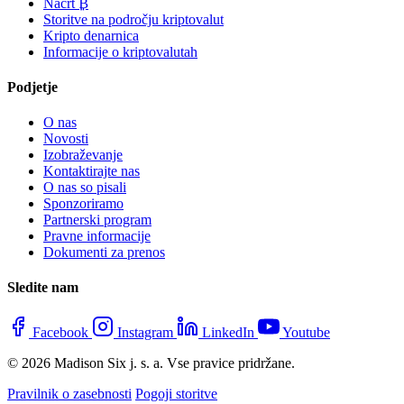
Načrt ₿
Storitve na področju kriptovalut
Kripto denarnica
Informacije o kriptovalutah
Podjetje
O nas
Novosti
Izobraževanje
Kontaktirajte nas
O nas so pisali
Sponzoriramo
Partnerski program
Pravne informacije
Dokumenti za prenos
Sledite nam
Facebook
Instagram
LinkedIn
Youtube
© 2026 Madison Six j. s. a. Vse pravice pridržane.
Pravilnik o zasebnosti
Pogoji storitve