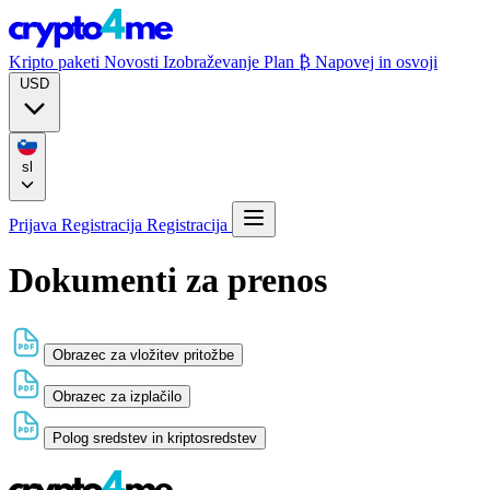
Kripto paketi
Novosti
Izobraževanje
Plan ₿
Napovej in osvoji
USD
sl
Prijava
Registracija
Registracija
Dokumenti za prenos
Obrazec za vložitev pritožbe
Obrazec za izplačilo
Polog sredstev in kriptosredstev