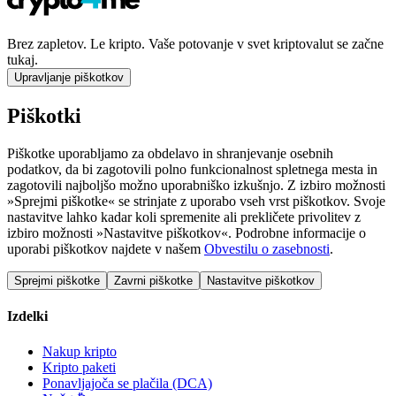
Brez zapletov. Le kripto. Vaše potovanje v svet kriptovalut se začne
tukaj.
Upravljanje piškotkov
Piškotki
Piškotke uporabljamo za obdelavo in shranjevanje osebnih
podatkov, da bi zagotovili polno funkcionalnost spletnega mesta in
zagotovili najboljšo možno uporabniško izkušnjo. Z izbiro možnosti
»Sprejmi piškotke« se strinjate z uporabo vseh vrst piškotkov. Svoje
nastavitve lahko kadar koli spremenite ali prekličete privolitev z
izbiro možnosti »Nastavitve piškotkov«. Podrobne informacije o
uporabi piškotkov najdete v našem
Obvestilu o zasebnosti
.
Sprejmi piškotke
Zavrni piškotke
Nastavitve piškotkov
Izdelki
Nakup kripto
Kripto paketi
Ponavljajoča se plačila (DCA)