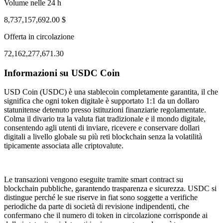
Volume nelle 24 h
8,737,157,692.00 $
Offerta in circolazione
72,162,277,671.30
Informazioni su USDC Coin
ug 1, 05:33 AM
Aug 4, 04:33 PM
USD Coin (USDC) è una stablecoin completamente garantita, il che
significa che ogni token digitale è supportato 1:1 da un dollaro
statunitense detenuto presso istituzioni finanziarie regolamentate.
Colma il divario tra la valuta fiat tradizionale e il mondo digitale,
consentendo agli utenti di inviare, ricevere e conservare dollari
digitali a livello globale su più reti blockchain senza la volatilità
tipicamente associata alle criptovalute.
Le transazioni vengono eseguite tramite smart contract su
blockchain pubbliche, garantendo trasparenza e sicurezza. USDC si
distingue perché le sue riserve in fiat sono soggette a verifiche
periodiche da parte di società di revisione indipendenti, che
confermano che il numero di token in circolazione corrisponde ai