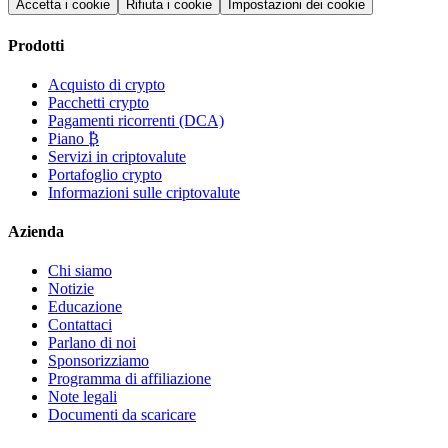
Accetta i cookie
Rifiuta i cookie
Impostazioni dei cookie
Prodotti
Acquisto di crypto
Pacchetti crypto
Pagamenti ricorrenti (DCA)
Piano ₿
Servizi in criptovalute
Portafoglio crypto
Informazioni sulle criptovalute
Azienda
Chi siamo
Notizie
Educazione
Contattaci
Parlano di noi
Sponsorizziamo
Programma di affiliazione
Note legali
Documenti da scaricare