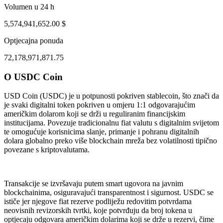
Volumen u 24 h
5,574,941,652.00 $
Optjecajna ponuda
72,178,971,871.75
O USDC Coin
ug 3, 03:41 AM
Aug 6, 02:41 PM
USD Coin (USDC) je u potpunosti pokriven stablecoin, što znači da
je svaki digitalni token pokriven u omjeru 1:1 odgovarajućim
američkim dolarom koji se drži u reguliranim financijskim
institucijama. Povezuje tradicionalnu fiat valutu s digitalnim svijetom
te omogućuje korisnicima slanje, primanje i pohranu digitalnih
dolara globalno preko više blockchain mreža bez volatilnosti tipično
povezane s kriptovalutama.
Transakcije se izvršavaju putem smart ugovora na javnim
blockchainima, osiguravajući transparentnost i sigurnost. USDC se
ističe jer njegove fiat rezerve podliježu redovitim potvrdama
neovisnih revizorskih tvrtki, koje potvrđuju da broj tokena u
optjecaju odgovara američkim dolarima koji se drže u rezervi, čime