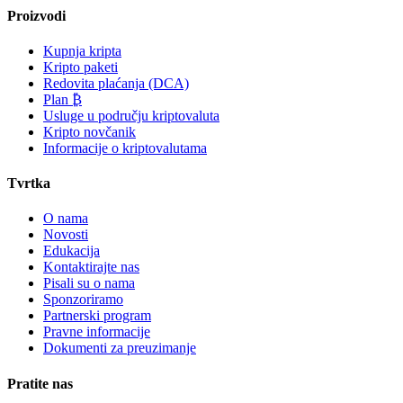
Proizvodi
Kupnja kripta
Kripto paketi
Redovita plaćanja (DCA)
Plan ₿
Usluge u području kriptovaluta
Kripto novčanik
Informacije o kriptovalutama
Tvrtka
O nama
Novosti
Edukacija
Kontaktirajte nas
Pisali su o nama
Sponzoriramo
Partnerski program
Pravne informacije
Dokumenti za preuzimanje
Pratite nas