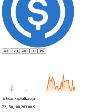
4H
12H
24H
3D
1W
Tržišna kapitalizacija
72,150,100,283.00 $