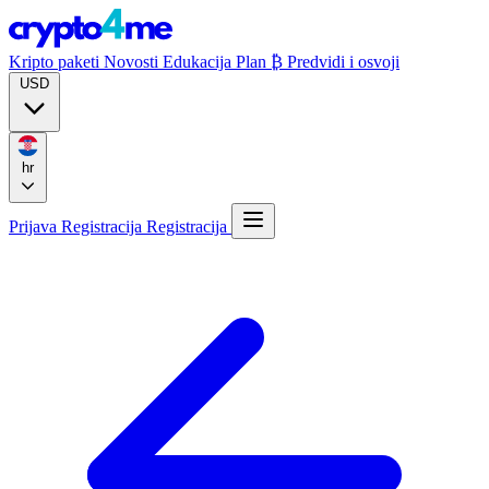
Kripto paketi
Novosti
Edukacija
Plan ₿
Predvidi i osvoji
USD
hr
Prijava
Registracija
Registracija