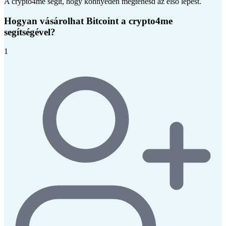
A crypto4me segít, hogy könnyedén megtehesd az első lépést.
Hogyan vásárolhat Bitcoint a crypto4me
segítségével?
1