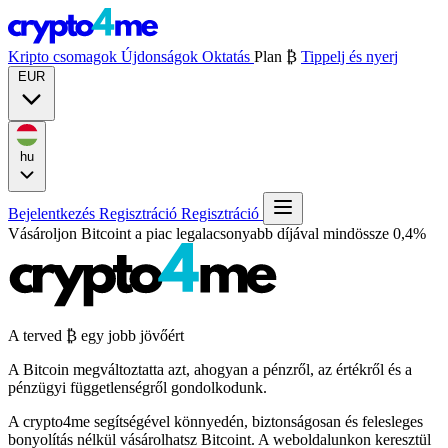
Kripto csomagok
Újdonságok
Oktatás
Plan ₿
Tippelj és nyerj
EUR
hu
Bejelentkezés
Regisztráció
Regisztráció
Vásároljon Bitcoint a piac legalacsonyabb díjával
mindössze 0,4%
A terved
₿
egy jobb jövőért
A Bitcoin megváltoztatta azt, ahogyan a pénzről, az értékről és a
pénzügyi függetlenségről gondolkodunk.
A crypto4me segítségével könnyedén, biztonságosan és felesleges
bonyolítás nélkül vásárolhatsz Bitcoint. A weboldalunkon keresztül