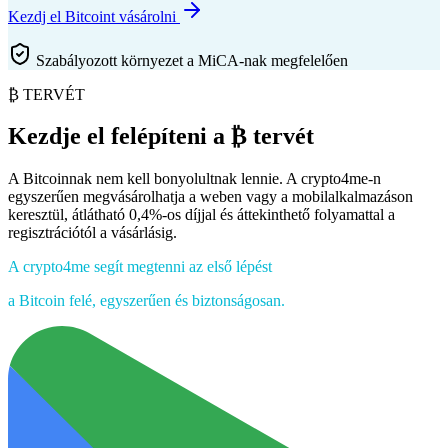
Kezdj el Bitcoint vásárolni
Szabályozott környezet a MiCA-nak megfelelően
₿ TERVÉT
Kezdje el felépíteni a
₿ tervét
A Bitcoinnak nem kell bonyolultnak lennie. A crypto4me-n
egyszerűen megvásárolhatja a weben vagy a mobilalkalmazáson
keresztül, átlátható 0,4%-os díjjal és áttekinthető folyamattal a
regisztrációtól a vásárlásig.
A crypto4me segít megtenni az első lépést
a Bitcoin felé, egyszerűen és biztonságosan.