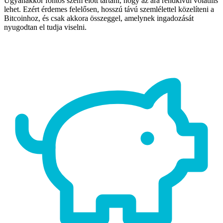
Ugyanakkor fontos szem előtt tartani, hogy az ára rendkívül volatilis
lehet. Ezért érdemes felelősen, hosszú távú szemlélettel közelíteni a
Bitcoinhoz, és csak akkora összeggel, amelynek ingadozását
nyugodtan el tudja viselni.