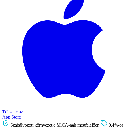
Töltse le az
App Store
Szabályozott környezet a MiCA-nak megfelelően
0,4%-os