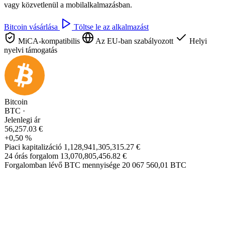
vagy közvetlenül a mobilalkalmazásban.
Bitcoin vásárlása
Töltse le az alkalmazást
MiCA-kompatibilis
Az EU-ban szabályozott
Helyi
nyelvi támogatás
Bitcoin
BTC ·
Jelenlegi ár
56,257.03 €
+0,50 %
Piaci kapitalizáció
1,128,941,305,315.27 €
24 órás forgalom
13,070,805,456.82 €
Forgalomban lévő BTC mennyisége
20 067 560,01 BTC