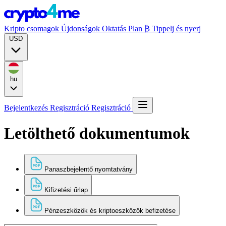
Kripto csomagok
Újdonságok
Oktatás
Plan ₿
Tippelj és nyerj
USD
hu
Bejelentkezés
Regisztráció
Regisztráció
Letölthető dokumentumok
Panaszbejelentő nyomtatvány
Kifizetési űrlap
Pénzeszközök és kriptoeszközök befizetése