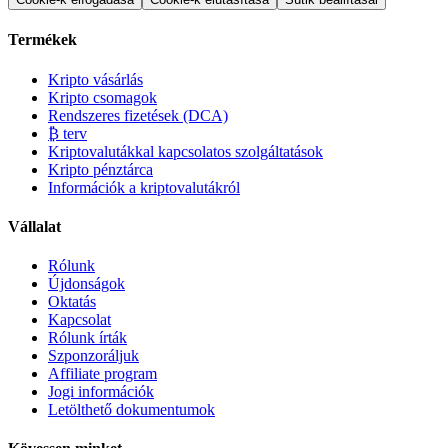
Termékek
Kripto vásárlás
Kripto csomagok
Rendszeres fizetések (DCA)
₿ terv
Kriptovalutákkal kapcsolatos szolgáltatások
Kripto pénztárca
Információk a kriptovalutákról
Vállalat
Rólunk
Újdonságok
Oktatás
Kapcsolat
Rólunk írták
Szponzoráljuk
Affiliate program
Jogi információk
Letölthető dokumentumok