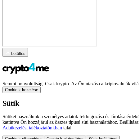
Letöltés
Semmi bonyolultság. Csak krypto. Az Ön utazása a kriptovaluták vilá
Cookie-k kezelése
Sütik
Sütiket használunk a személyes adatok feldolgozása és tárolása érdeké
kattintva Ön hozzájárul az összes típusú süti használatához. Beállítás
Adatkezelési tájékoztatónkban
talál.
Cookie-k elfogadása
Cookie-k elutasítása
Sütik beállításai