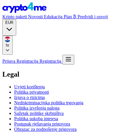
Kripto paketi
Novosti
Edukacija
Plan ₿
Predvidi i osvoji
EUR
hr
Prijava
Registracija
Registracija
Legal
Uvjeti korištenja
Politika privatnosti
Izjava o rizicima
Nediskriminacijska politika trgovanja
Politika izvršenja naloga
Sažetak politike skrbništva
Politika sukoba interesa
Postupak rješavanja prigovora
Obrazac za podnošenje prigovora