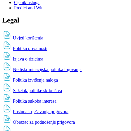
Cjenik usluga
Predict and Win
Legal
Uvjeti korištenja
Politika privatnosti
Izjava o rizicima
Nediskriminacijska politika trgovanja
Politika izvršenja naloga
Sažetak politike skrbništva
Politika sukoba interesa
Postupak rješavanja prigovora
Obrazac za podnošenje prigovora