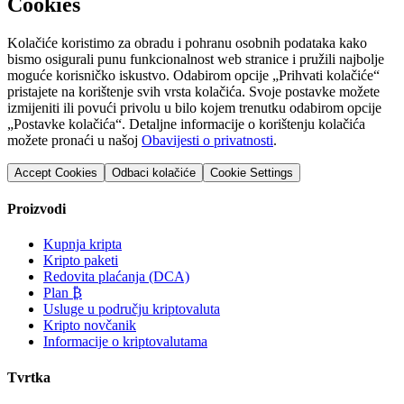
Cookies
Kolačiće koristimo za obradu i pohranu osobnih podataka kako
bismo osigurali punu funkcionalnost web stranice i pružili najbolje
moguće korisničko iskustvo. Odabirom opcije „Prihvati kolačiće“
pristajete na korištenje svih vrsta kolačića. Svoje postavke možete
izmijeniti ili povući privolu u bilo kojem trenutku odabirom opcije
„Postavke kolačića“. Detaljne informacije o korištenju kolačića
možete pronaći u našoj
Obavijesti o privatnosti
.
Accept Cookies
Odbaci kolačiće
Cookie Settings
Proizvodi
Kupnja kripta
Kripto paketi
Redovita plaćanja (DCA)
Plan ₿
Usluge u području kriptovaluta
Kripto novčanik
Informacije o kriptovalutama
Tvrtka