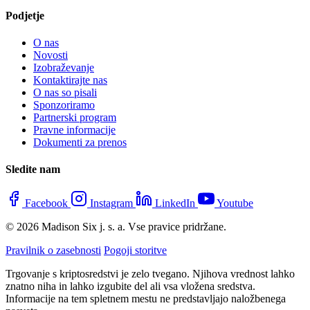
Podjetje
O nas
Novosti
Izobraževanje
Kontaktirajte nas
O nas so pisali
Sponzoriramo
Partnerski program
Pravne informacije
Dokumenti za prenos
Sledite nam
Facebook
Instagram
LinkedIn
Youtube
© 2026 Madison Six j. s. a. Vse pravice pridržane.
Pravilnik o zasebnosti
Pogoji storitve
Trgovanje s kriptosredstvi je zelo tvegano. Njihova vrednost lahko
znatno niha in lahko izgubite del ali vsa vložena sredstva.
Informacije na tem spletnem mestu ne predstavljajo naložbenega