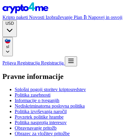
Kripto paketi
Novosti
Izobraževanje
Plan ₿
Napovej in osvoji
USD
sl
Prijava
Registracija
Registracija
Pravne informacije
Splošni pogoji storitev kriptosredstev
Politika zasebnosti
Informacije o tveganjih
Nediskriminatorna poslovna politika
Politika izvrševanja naročil
Povzetek politike hrambe
Politika nasprotja interesov
Obravnavanje pritožb
Obrazec za vložitev pritožbe