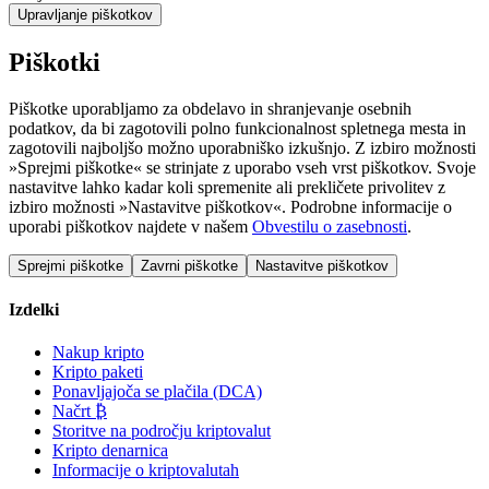
Upravljanje piškotkov
Piškotki
Piškotke uporabljamo za obdelavo in shranjevanje osebnih
podatkov, da bi zagotovili polno funkcionalnost spletnega mesta in
zagotovili najboljšo možno uporabniško izkušnjo. Z izbiro možnosti
»Sprejmi piškotke« se strinjate z uporabo vseh vrst piškotkov. Svoje
nastavitve lahko kadar koli spremenite ali prekličete privolitev z
izbiro možnosti »Nastavitve piškotkov«. Podrobne informacije o
uporabi piškotkov najdete v našem
Obvestilu o zasebnosti
.
Sprejmi piškotke
Zavrni piškotke
Nastavitve piškotkov
Izdelki
Nakup kripto
Kripto paketi
Ponavljajoča se plačila (DCA)
Načrt ₿
Storitve na področju kriptovalut
Kripto denarnica
Informacije o kriptovalutah