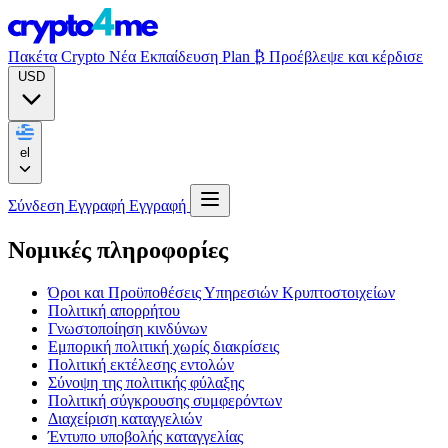
Πακέτα Crypto
Νέα
Εκπαίδευση
Plan ₿
Προέβλεψε και κέρδισε
USD
el
Σύνδεση
Εγγραφή
Εγγραφή
Νομικές πληροφορίες
Όροι και Προϋποθέσεις Υπηρεσιών Κρυπτοστοιχείων
Πολιτική απορρήτου
Γνωστοποίηση κινδύνων
Εμπορική πολιτική χωρίς διακρίσεις
Πολιτική εκτέλεσης εντολών
Σύνοψη της πολιτικής φύλαξης
Πολιτική σύγκρουσης συμφερόντων
Διαχείριση καταγγελιών
Έντυπο υποβολής καταγγελίας