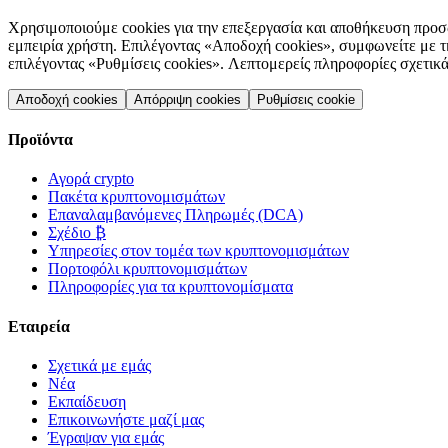
Χρησιμοποιούμε cookies για την επεξεργασία και αποθήκευση προσ
εμπειρία χρήστη. Επιλέγοντας «Αποδοχή cookies», συμφωνείτε με τ
επιλέγοντας «Ρυθμίσεις cookies». Λεπτομερείς πληροφορίες σχετικά
Αποδοχή cookies
Απόρριψη cookies
Ρυθμίσεις cookie
Προϊόντα
Αγορά crypto
Πακέτα κρυπτονομισμάτων
Επαναλαμβανόμενες Πληρωμές (DCA)
Σχέδιο ₿
Υπηρεσίες στον τομέα των κρυπτονομισμάτων
Πορτοφόλι κρυπτονομισμάτων
Πληροφορίες για τα κρυπτονομίσματα
Εταιρεία
Σχετικά με εμάς
Νέα
Εκπαίδευση
Επικοινωνήστε μαζί μας
Έγραψαν για εμάς