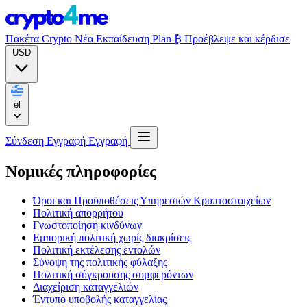
Πακέτα Crypto
Νέα
Εκπαίδευση
Plan ₿
Προέβλεψε και κέρδισε
USD
el
Σύνδεση
Εγγραφή
Εγγραφή
Νομικές πληροφορίες
Όροι και Προϋποθέσεις Υπηρεσιών Κρυπτοστοιχείων
Πολιτική απορρήτου
Γνωστοποίηση κινδύνων
Εμπορική πολιτική χωρίς διακρίσεις
Πολιτική εκτέλεσης εντολών
Σύνοψη της πολιτικής φύλαξης
Πολιτική σύγκρουσης συμφερόντων
Διαχείριση καταγγελιών
Έντυπο υποβολής καταγγελίας