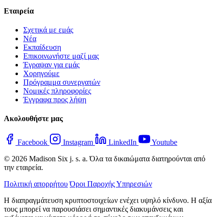
Εταιρεία
Σχετικά με εμάς
Νέα
Εκπαίδευση
Επικοινωνήστε μαζί μας
Έγραψαν για εμάς
Χορηγούμε
Πρόγραμμα συνεργατών
Νομικές πληροφορίες
Έγγραφα προς λήψη
Ακολουθήστε μας
Facebook
Instagram
LinkedIn
Youtube
© 2026 Madison Six j. s. a. Όλα τα δικαιώματα διατηρούνται από
την εταιρεία.
Πολιτική απορρήτου
Όροι Παροχής Υπηρεσιών
Η διαπραγμάτευση κρυπτοστοιχείων ενέχει υψηλό κίνδυνο. Η αξία
τους μπορεί να παρουσιάσει σημαντικές διακυμάνσεις και