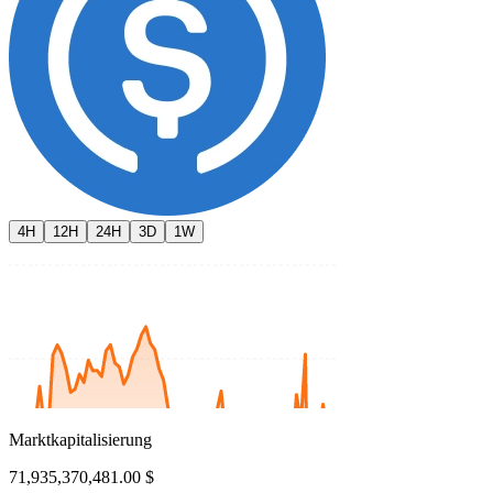
4H
12H
24H
3D
1W
Marktkapitalisierung
71,935,370,481.00 $