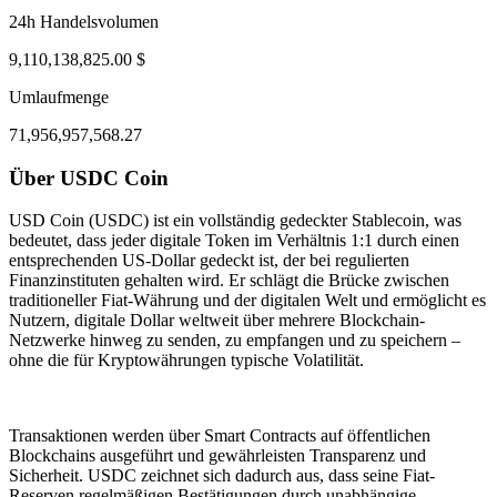
24h Handelsvolumen
9,110,138,825.00 $
Umlaufmenge
71,956,957,568.27
Über USDC Coin
ul 31, 06:34 PM
Aug 4, 05:34 AM
USD Coin (USDC) ist ein vollständig gedeckter Stablecoin, was
bedeutet, dass jeder digitale Token im Verhältnis 1:1 durch einen
entsprechenden US-Dollar gedeckt ist, der bei regulierten
Finanzinstituten gehalten wird. Er schlägt die Brücke zwischen
traditioneller Fiat-Währung und der digitalen Welt und ermöglicht es
Nutzern, digitale Dollar weltweit über mehrere Blockchain-
Netzwerke hinweg zu senden, zu empfangen und zu speichern –
ohne die für Kryptowährungen typische Volatilität.
Transaktionen werden über Smart Contracts auf öffentlichen
Blockchains ausgeführt und gewährleisten Transparenz und
Sicherheit. USDC zeichnet sich dadurch aus, dass seine Fiat-
Reserven regelmäßigen Bestätigungen durch unabhängige