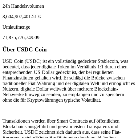
24h Handelsvolumen
8,604,907,401.51 €
Umlaufmenge
71,875,776,749.09
Über USDC Coin
ul 31, 12:45 PM
Aug 3, 11:45 PM
USD Coin (USDC) ist ein vollständig gedeckter Stablecoin, was
bedeutet, dass jeder digitale Token im Verhältnis 1:1 durch einen
entsprechenden US-Dollar gedeckt ist, der bei regulierten
Finanzinstituten gehalten wird. Er schlägt die Brücke zwischen
traditioneller Fiat-Währung und der digitalen Welt und ermöglicht es
Nutzern, digitale Dollar weltweit über mehrere Blockchain-
Netzwerke hinweg zu senden, zu empfangen und zu speichern –
ohne die für Kryptowährungen typische Volatilität.
Transaktionen werden über Smart Contracts auf öffentlichen
Blockchains ausgeführt und gewährleisten Transparenz und
Sicherheit. USDC zeichnet sich dadurch aus, dass seine Fiat-
Reserven regelmäßigen Bestätigungen durch unabhängige