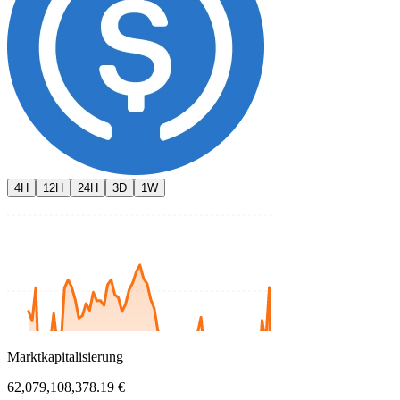
4H
12H
24H
3D
1W
Marktkapitalisierung
62,079,108,378.19 €