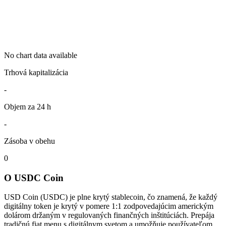
No chart data available
Trhová kapitalizácia
-
Objem za 24 h
-
Zásoba v obehu
0
O USDC Coin
USD Coin (USDC) je plne krytý stablecoin, čo znamená, že každý
digitálny token je krytý v pomere 1:1 zodpovedajúcim americkým
dolárom držaným v regulovaných finančných inštitúciách. Prepája
tradičnú fiat menu s digitálnym svetom a umožňuje používateľom