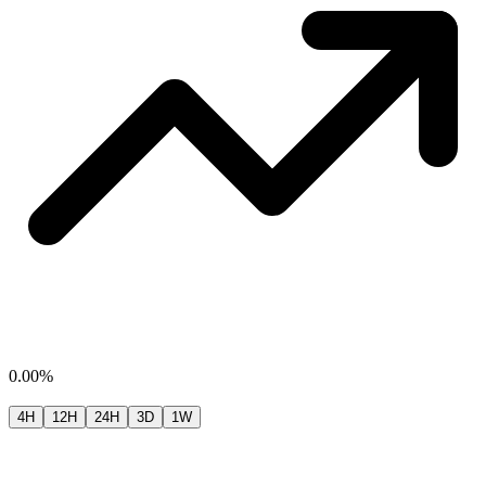
0.00%
4H
12H
24H
3D
1W