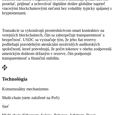
posielať, prijímať a uchovávať digitálne doláre globálne naprieč
viacerými blockchainovými sieťami bez volatility typicky spájanej s
kryptomenami.
Transakcie sa vykonávajú prostredníctvom smart kontraktov na
verejných blockchainech, čím sa zabezpečuje transparentnosť a
bezpečnosť. USDC sa vyznačuje tým, že jeho fiat rezervy
podliehajú pravidelným atestáciám nezávislých audítorských
spoločností, ktoré potvrdzujú, že počet tokenov v obehu zodpovedá
americkým dolárom držaným v rezerve, čím podporujú
transparentnosť a finančnú stabilitu.
Technológia
Konsenzuálny mechanizmus
Multi-chain (siete založené na PoS)
Sieť