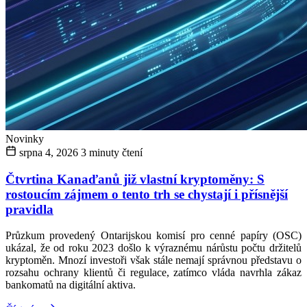
Novinky
srpna 4, 2026
3 minuty čtení
Čtvrtina Kanaďanů již vlastní kryptoměny: S
rostoucím zájmem o tento trh se chystají i přísnější
pravidla
Průzkum provedený Ontarijskou komisí pro cenné papíry (OSC)
ukázal, že od roku 2023 došlo k výraznému nárůstu počtu držitelů
kryptoměn. Mnozí investoři však stále nemají správnou představu o
rozsahu ochrany klientů či regulace, zatímco vláda navrhla zákaz
bankomatů na digitální aktiva.