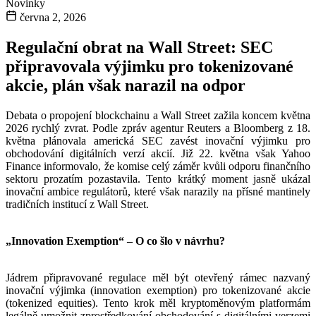
Novinky
června 2, 2026
Regulační obrat na Wall Street: SEC
připravovala výjimku pro tokenizované
akcie, plán však narazil na odpor
Debata o propojení blockchainu a Wall Street zažila koncem května
2026 rychlý zvrat. Podle zpráv agentur Reuters a Bloomberg z 18.
května plánovala americká SEC zavést inovační výjimku pro
obchodování digitálních verzí akcií. Již 22. května však Yahoo
Finance informovalo, že komise celý záměr kvůli odporu finančního
sektoru prozatím pozastavila. Tento krátký moment jasně ukázal
inovační ambice regulátorů, které však narazily na přísné mantinely
tradičních institucí z Wall Street.
„Innovation Exemption“ – O co šlo v návrhu?
Jádrem připravované regulace měl být otevřený rámec nazvaný
inovační výjimka (innovation exemption) pro tokenizované akcie
(tokenized equities). Tento krok měl kryptoměnovým platformám
legálně umožnit zprostředkování obchodování s digitálními verzemi