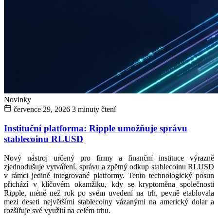
Novinky
července 29, 2026
3 minuty čtení
Instituční platforma: Ripple umožňuje správu
stablecoinu RLUSD
Nový nástroj určený pro firmy a finanční instituce výrazně
zjednodušuje vytváření, správu a zpětný odkup stablecoinu RLUSD
v rámci jediné integrované platformy. Tento technologický posun
přichází v klíčovém okamžiku, kdy se kryptoměna společnosti
Ripple, méně než rok po svém uvedení na trh, pevně etablovala
mezi deseti největšími stablecoiny vázanými na americký dolar a
rozšiřuje své využití na celém trhu.