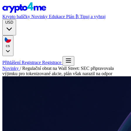
Krypto balíčky
Novinky
Edukace
Plán ₿
Tipuj a vyhraj
USD
cs
Přihlášení
Registrace
Registrace
Novinky
/
Regulační obrat na Wall Street: SEC připravovala
výjimku pro tokenizované akcie, plán však narazil na odpor