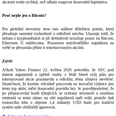
akciemi rostla rychleji, než stíhala reagovat dosavadní legislativa.
Proč nejde jen o Bitcoin?
Pro globální investory nese tato událost důležitou pointu, která
přesahuje samotné rozhodnutí o odložení návrhu. Ukazuje totiž, že
debata o kryptoměnách se již definitivně nezužuje pouze na Bitcoin,
Ethereum či stablecoiny. Pozornost nejvlivnějšího regulátora na
světě se přesunula přímo k tokenizovaným akciím.
Závěr
Ačkoli Yahoo Finance 22. května 2026 potvrdilo, že SEC pod
tlakem argumentů a zpětné vazby z Wall Street svůj plán pro
tokenizované akcie pozastavila a odložila, téma zůstává otevřené.
Skutečnost, že komise oficiálně pracovala na inovační výjimce pro
tento typ aktiv, mění dosavadní pravidla hry. Je pravděpodobné, že
po přepracování bodů týkajících se ochrany investorů a souhlasu
emitentů se tento rámec na stůl regulátorů opět vrátí, protože tlak
rostoucího trhu o objemu 1,4 miliardy USD bude pro tradiční
systém stále obtížnější ignorovat.