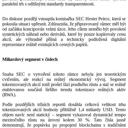
paralelní trh s odlišnými standardy transparentnosti.
Do diskuse později vstoupila komisařka SEC Hester Peirce, která se
pokusila situaci upřesnit. Zdůraznila, že připravovaný rámec měl být
od začátku koncipován velmi úzce. Jeho cílem nemělo být povolení
syntetických náhrad nebo derivátů, které by pouze kopírovaly cenu
akcií, ale výhradně přímá a technicky podložená digitální
reprezentace reálně existujících cenných papírů.
Miliardový segment v číslech
Snaha SEC o vytvoření tohoto rámce nebyla jen teoretickým
cvičením, ale reakcí na reálný ekonomický vývoj. Segment
tokenizovaných akcií totiž prošel fází prudkého růstu a stal se reálně
etablovanou součástí širšího trendu tokenizace reálných aktiv
(RWA).
Podle pozdějších tržních reportů dosáhla celková velikost trhu
tokenizovaných akcií hodnoty přibližně 1,4 miliardy USD. Tento
objem navíc není statický – segment vykazoval dynamické tempo
meziročního růstu na úrovni kolem 30 %. Tato čísla jasně
demonstrují, že poptávka po propojení blockchainu s tradičními