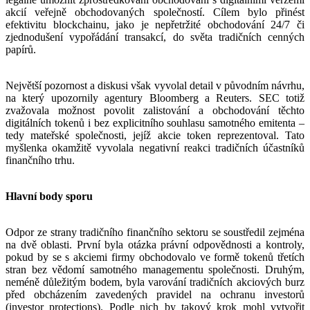
akcií veřejně obchodovaných společností. Cílem bylo přinést
efektivitu blockchainu, jako je nepřetržité obchodování 24/7 či
zjednodušení vypořádání transakcí, do světa tradičních cenných
papírů.
Největší pozornost a diskusi však vyvolal detail v původním návrhu,
na který upozornily agentury Bloomberg a Reuters. SEC totiž
zvažovala možnost povolit zalistování a obchodování těchto
digitálních tokenů i bez explicitního souhlasu samotného emitenta –
tedy mateřské společnosti, jejíž akcie token reprezentoval. Tato
myšlenka okamžitě vyvolala negativní reakci tradičních účastníků
finančního trhu.
Hlavní body sporu
Odpor ze strany tradičního finančního sektoru se soustředil zejména
na dvě oblasti. První byla otázka právní odpovědnosti a kontroly,
pokud by se s akciemi firmy obchodovalo ve formě tokenů třetích
stran bez vědomí samotného managementu společnosti. Druhým,
neméně důležitým bodem, byla varování tradičních akciových burz
před obcházením zavedených pravidel na ochranu investorů
(investor protections). Podle nich by takový krok mohl vytvořit