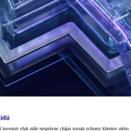
idlá
investori však stále nesprávne chápu rozsah ochrany klientov alebo