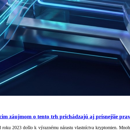
im záujmom o tento trh prichádzajú aj prísnejšie prav
d roku 2023 došlo k výraznému nárastu vlastníctva kryptomien. Mnohí 