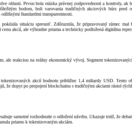
 dve oblasti. Prvou bola otázka právnej zodpovednosti a kontroly, ak 
ežitým bodom, boli varovania tradičných akciových búrz pred ob
s odlišnými štandardmi transparentnosti.
a pokúsila situáciu spresniť. Zdôraznila, že pripravovaný rámec m
i cenu akcií, ale výhradne priama a technicky podložená digitálna repre
, ale reakciou na reálny ekonomický vývoj. Segment tokenizovaných ak
u tokenizovaných akcií hodnotu približne 1,4 miliardy USD. Tento 
, že dopyt po prepojení blockchainu s tradičnými akciami rástol rýchlejš
presahuje samotné rozhodnutie o odložení návrhu. Ukazuje totiž, že deba
resunula priamo k tokenizovaným akciám.