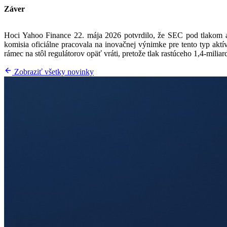
Záver
Hoci Yahoo Finance 22. mája 2026 potvrdilo, že SEC pod tlakom arg
komisia oficiálne pracovala na inovačnej výnimke pre tento typ aktí
rámec na stôl regulátorov opäť vráti, pretože tlak rastúceho 1,4-milia
Zobraziť všetky novinky