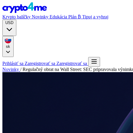
Krypto balíčky
Novinky
Edukácia
Plán ₿
Tipuj a vyhraj
USD
sk
Prihlásiť sa
Zaregistrovať sa
Zaregistrovať sa
Novinky
/
Regulačný obrat na Wall Street: SEC pripravovala výnimku