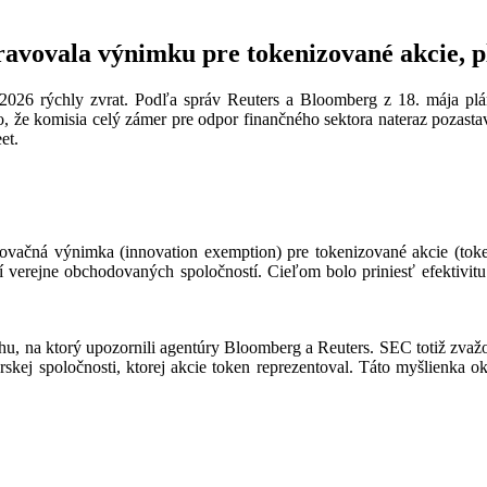
avovala výnimku pre tokenizované akcie, p
a 2026 rýchly zvrat. Podľa správ Reuters a Bloomberg z 18. mája p
o, že komisia celý zámer pre odpor finančného sektora nateraz pozasta
et.
ovačná výnimka (innovation exemption) pre tokenizované akcie (tok
 verejne obchodovaných spoločností. Cieľom bolo priniesť efektivitu
hu, na ktorý upozornili agentúry Bloomberg a Reuters. SEC totiž zvažo
rskej spoločnosti, ktorej akcie token reprezentoval. Táto myšlienka o