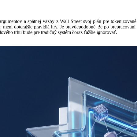
umentov a spätnej väzby z Wall Street svoj plán pre tokenizované a
v, mení doterajšie pravidlá hry. Je pravdepodobné, že po prepracovaní
rdového trhu bude pre tradičný systém čoraz ťažšie ignorovať.