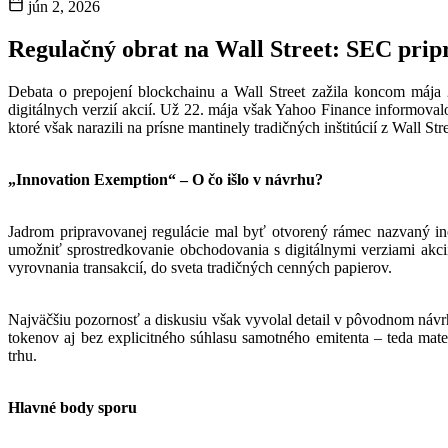
jún 2, 2026
Regulačný obrat na Wall Street: SEC pripr
Debata o prepojení blockchainu a Wall Street zažila koncom máj
digitálnych verzií akcií. Už 22. mája však Yahoo Finance informoval
ktoré však narazili na prísne mantinely tradičných inštitúcií z Wall Stre
„Innovation Exemption“ – O čo išlo v návrhu?
Jadrom pripravovanej regulácie mal byť otvorený rámec nazvaný in
umožniť sprostredkovanie obchodovania s digitálnymi verziami akcií
vyrovnania transakcií, do sveta tradičných cenných papierov.
Najväčšiu pozornosť a diskusiu však vyvolal detail v pôvodnom návr
tokenov aj bez explicitného súhlasu samotného emitenta – teda mate
trhu.
Hlavné body sporu