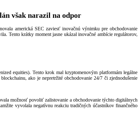
lán však narazil na odpor
lánovala americká SEC zaviesť inovačnú výnimku pre obchodovanie
vila. Tento krátky moment jasne ukázal inovačné ambície regulátorov,
enized equities). Tento krok mal kryptomenovým platformám legálne
 blockchainu, ako je nepretržité obchodovanie 24/7 či zjednodušenie
vala možnosť povoliť zalistovanie a obchodovanie týchto digitálnych
kamžite vyvolala negatívnu reakciu tradičných účastníkov finančného