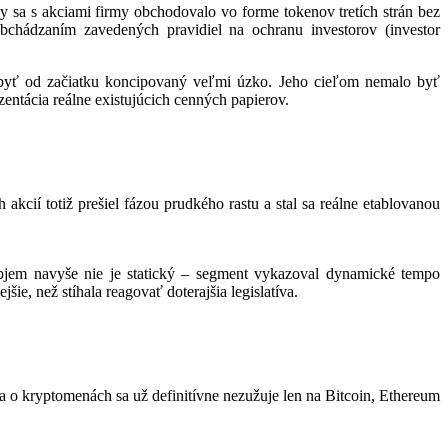
by sa s akciami firmy obchodovalo vo forme tokenov tretích strán bez
chádzaním zavedených pravidiel na ochranu investorov (investor
al byť od začiatku koncipovaný veľmi úzko. Jeho cieľom nemalo byť
zentácia reálne existujúcich cenných papierov.
cií totiž prešiel fázou prudkého rastu a stal sa reálne etablovanou
objem navyše nie je statický – segment vykazoval dynamické tempo
ie, než stíhala reagovať doterajšia legislatíva.
ta o kryptomenách sa už definitívne nezužuje len na Bitcoin, Ethereum