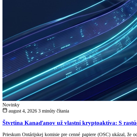
Novinky
august 4, 2026
3 minúty čítania
Štvrtina Kanaďanov už vlastní kryptoaktíva: S rastúc
Prieskum Ontárijskej komisie pre cenné papiere (OSC) ukázal, že o