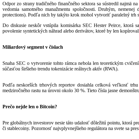
Odpor zo strany tradičného finančného sektora sa sústredil najmä na
vedomia samotného manažmentu spoločnosti. Druhým, nemenej dôl
protections). Podľa nich by takýto krok mohol vytvoriť paralelný trh 
Do diskusie neskôr vstúpila komisárka SEC Hester Peirce, ktorá s
povolenie syntetických náhrad alebo derivátov, ktoré by len kopíroval
Miliardový segment v číslach
Snaha SEC o vytvorenie tohto rámca nebola len teoretickým cvičením
súčasťou širšieho trendu tokenizácie reálnych aktív (RWA).
Podľa neskorších trhových reportov dosiahla celková veľkosť trh
medziročného rastu na úrovni okolo 30 %. Tieto čísla jasne demonštrujú
Prečo nejde len o Bitcoin?
Pre globálnych investorov nesie táto udalosť dôležitú pointu, ktorá 
či stablecoiny. Pozornosť najvplyvnejšieho regulátora na svete sa p