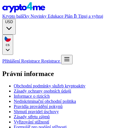
Krypto balíčky
Novinky
Edukace
Plán ₿
Tipuj a vyhraj
USD
cs
Přihlášení
Registrace
Registrace
Právní informace
Obchodní podmínky služeb kryptoaktiv
Zásady ochrany osobních údajů
Informace o rizicích
Nediskriminační obchodní politika
Pravidla provádění pokynů
Shrnutí pravidel úschovy
Zásady střetu zájmů
Vyřizování stížností
Formulář pro podání stížnosti