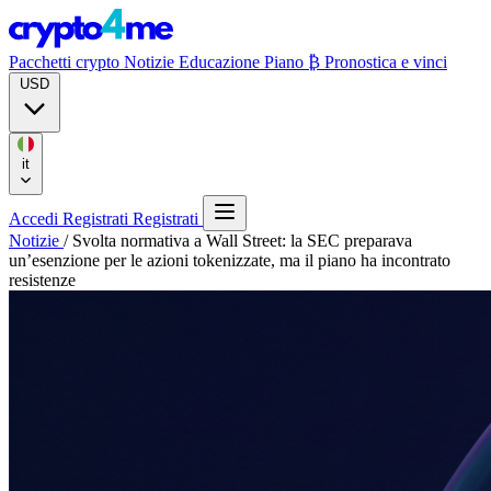
Pacchetti crypto
Notizie
Educazione
Piano ₿
Pronostica e vinci
USD
it
Accedi
Registrati
Registrati
Notizie
/
Svolta normativa a Wall Street: la SEC preparava
un’esenzione per le azioni tokenizzate, ma il piano ha incontrato
resistenze