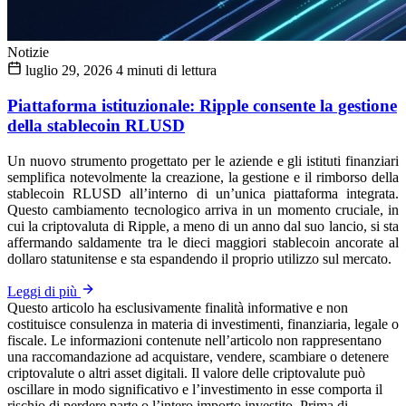
Notizie
luglio 29, 2026
4 minuti di lettura
Piattaforma istituzionale: Ripple consente la gestione
della stablecoin RLUSD
Un nuovo strumento progettato per le aziende e gli istituti finanziari
semplifica notevolmente la creazione, la gestione e il rimborso della
stablecoin RLUSD all’interno di un’unica piattaforma integrata.
Questo cambiamento tecnologico arriva in un momento cruciale, in
cui la criptovaluta di Ripple, a meno di un anno dal suo lancio, si sta
affermando saldamente tra le dieci maggiori stablecoin ancorate al
dollaro statunitense e sta espandendo il proprio utilizzo sul mercato.
Leggi di più
Questo articolo ha esclusivamente finalità informative e non
costituisce consulenza in materia di investimenti, finanziaria, legale o
fiscale. Le informazioni contenute nell’articolo non rappresentano
una raccomandazione ad acquistare, vendere, scambiare o detenere
criptovalute o altri asset digitali. Il valore delle criptovalute può
oscillare in modo significativo e l’investimento in esse comporta il
rischio di perdere parte o l’intero importo investito. Prima di