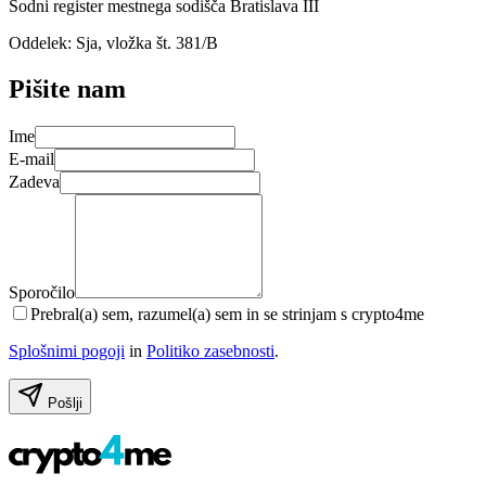
Sodni register mestnega sodišča Bratislava III
Oddelek: Sja, vložka št. 381/B
Pišite nam
Ime
E-mail
Zadeva
Sporočilo
Prebral(a) sem, razumel(a) sem in se strinjam s crypto4me
Splošnimi pogoji
in
Politiko zasebnosti
.
Pošlji