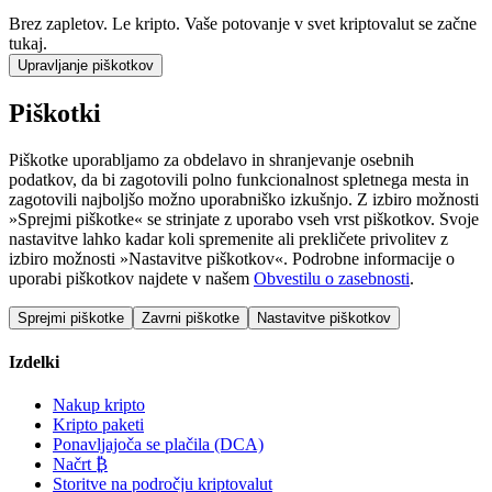
Brez zapletov. Le kripto. Vaše potovanje v svet kriptovalut se začne
tukaj.
Upravljanje piškotkov
Piškotki
Piškotke uporabljamo za obdelavo in shranjevanje osebnih
podatkov, da bi zagotovili polno funkcionalnost spletnega mesta in
zagotovili najboljšo možno uporabniško izkušnjo. Z izbiro možnosti
»Sprejmi piškotke« se strinjate z uporabo vseh vrst piškotkov. Svoje
nastavitve lahko kadar koli spremenite ali prekličete privolitev z
izbiro možnosti »Nastavitve piškotkov«. Podrobne informacije o
uporabi piškotkov najdete v našem
Obvestilu o zasebnosti
.
Sprejmi piškotke
Zavrni piškotke
Nastavitve piškotkov
Izdelki
Nakup kripto
Kripto paketi
Ponavljajoča se plačila (DCA)
Načrt ₿
Storitve na področju kriptovalut