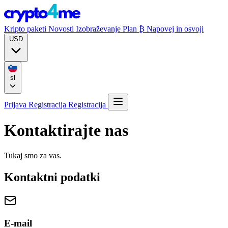
Kripto paketi
Novosti
Izobraževanje
Plan ₿
Napovej in osvoji
USD
sl
Prijava
Registracija
Registracija
Kontaktirajte nas
Tukaj smo za vas.
Kontaktni podatki
E-mail