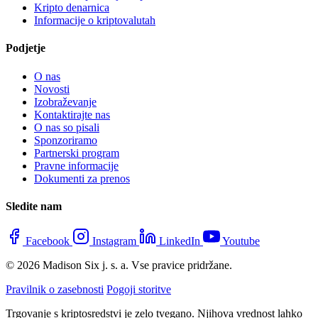
Kripto denarnica
Informacije o kriptovalutah
Podjetje
O nas
Novosti
Izobraževanje
Kontaktirajte nas
O nas so pisali
Sponzoriramo
Partnerski program
Pravne informacije
Dokumenti za prenos
Sledite nam
Facebook
Instagram
LinkedIn
Youtube
© 2026 Madison Six j. s. a. Vse pravice pridržane.
Pravilnik o zasebnosti
Pogoji storitve
Trgovanje s kriptosredstvi je zelo tvegano. Njihova vrednost lahko