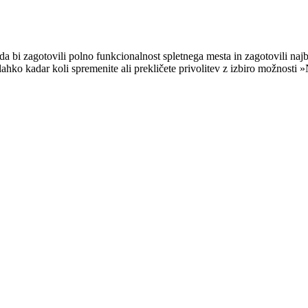
a bi zagotovili polno funkcionalnost spletnega mesta in zagotovili na
 lahko kadar koli spremenite ali prekličete privolitev z izbiro možnost