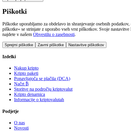
Piškotki
Piškotke uporabljamo za obdelavo in shranjevanje osebnih podatkov, d
piškotke« se strinjate z uporabo vseh vrst piškotkov. Svoje nastavitve
najdete v našem
Obvestilu o zasebnosti
.
Sprejmi piškotke
Zavrni piškotke
Nastavitve piškotkov
Izdelki
Nakup kripto
Kripto paketi
Ponavljajoča se plačila (DCA)
Načrt ₿
Storitve na področju kriptovalut
Kripto denarnica
Informacije o kriptovalutah
Podjetje
O nas
Novosti