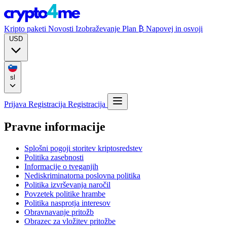
Kripto paketi
Novosti
Izobraževanje
Plan ₿
Napovej in osvoji
USD
sl
Prijava
Registracija
Registracija
Pravne informacije
Splošni pogoji storitev kriptosredstev
Politika zasebnosti
Informacije o tveganjih
Nediskriminatorna poslovna politika
Politika izvrševanja naročil
Povzetek politike hrambe
Politika nasprotja interesov
Obravnavanje pritožb
Obrazec za vložitev pritožbe