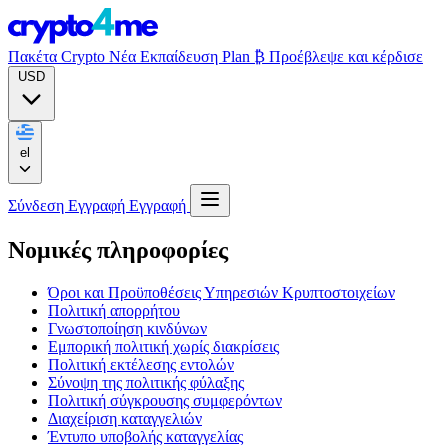
Πακέτα Crypto
Νέα
Εκπαίδευση
Plan ₿
Προέβλεψε και κέρδισε
USD
el
Σύνδεση
Εγγραφή
Εγγραφή
Νομικές πληροφορίες
Όροι και Προϋποθέσεις Υπηρεσιών Κρυπτοστοιχείων
Πολιτική απορρήτου
Γνωστοποίηση κινδύνων
Εμπορική πολιτική χωρίς διακρίσεις
Πολιτική εκτέλεσης εντολών
Σύνοψη της πολιτικής φύλαξης
Πολιτική σύγκρουσης συμφερόντων
Διαχείριση καταγγελιών
Έντυπο υποβολής καταγγελίας