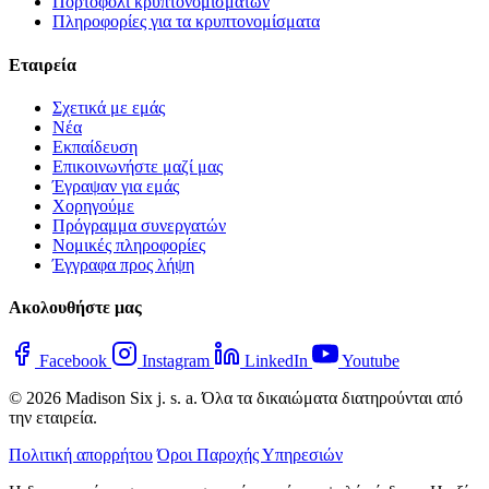
Πορτοφόλι κρυπτονομισμάτων
Πληροφορίες για τα κρυπτονομίσματα
Εταιρεία
Σχετικά με εμάς
Νέα
Εκπαίδευση
Επικοινωνήστε μαζί μας
Έγραψαν για εμάς
Χορηγούμε
Πρόγραμμα συνεργατών
Νομικές πληροφορίες
Έγγραφα προς λήψη
Ακολουθήστε μας
Facebook
Instagram
LinkedIn
Youtube
© 2026 Madison Six j. s. a. Όλα τα δικαιώματα διατηρούνται από
την εταιρεία.
Πολιτική απορρήτου
Όροι Παροχής Υπηρεσιών