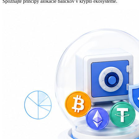
Spoznajte princípy alokácie balíčkov v krypto ekosystéme.