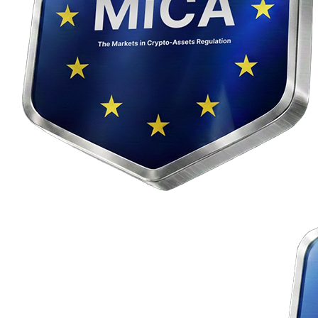
Službu crypto4me prevádzkuje spoločnosť Madison Six j. s. a., so
sídlom Slávičie údolie 106, 811 02 Bratislava, IČO: 56 856 229,
zapísaná v Obchodnom registri Okresného súdu Bratislava I.
Kryptozmenárenská platforma
crypto4me.eu
je licencovaná v súlade
s nariadením EÚ
MiCA
a nariadením
DORA
.