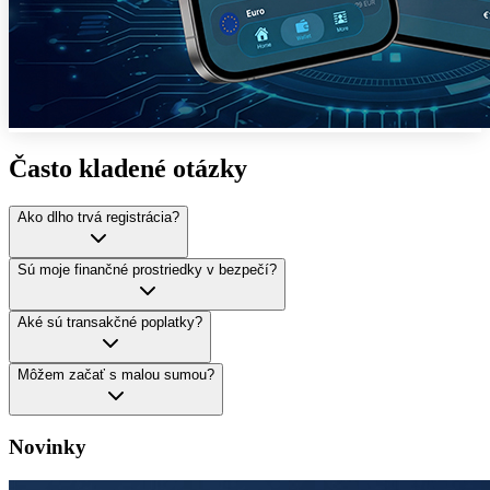
Často kladené otázky
Ako dlho trvá registrácia?
Sú moje finančné prostriedky v bezpečí?
Aké sú transakčné poplatky?
Môžem začať s malou sumou?
Novinky