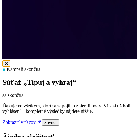
Kampaň skončila
Súťaž „Tipuj a vyhraj“
sa skončila.
Ďakujeme všetkým, ktorí sa zapojili a zbierali body. Víťazi už boli
vyhlásení – kompletné výsledky nájdete nižšie.
Zobraziť víťazov
Zavrieť
Žiadna zložitosť.