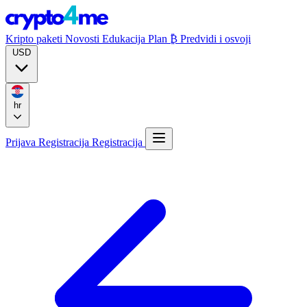
Kripto paketi
Novosti
Edukacija
Plan ₿
Predvidi i osvoji
USD
hr
Prijava
Registracija
Registracija