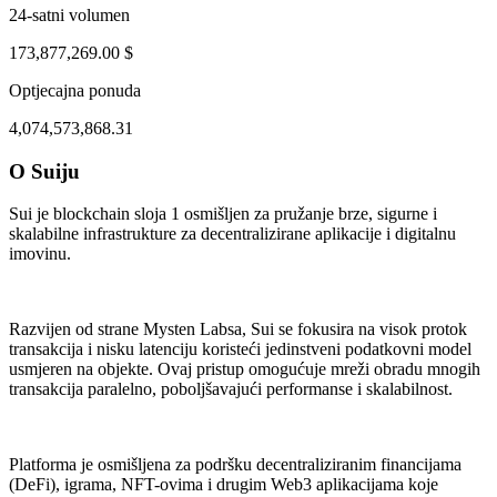
24-satni volumen
173,877,269.00 $
Optjecajna ponuda
4,074,573,868.31
O Suiju
ug 2, 05:23 AM
Aug 5, 04:23 PM
Sui je blockchain sloja 1 osmišljen za pružanje brze, sigurne i
skalabilne infrastrukture za decentralizirane aplikacije i digitalnu
imovinu.
Razvijen od strane Mysten Labsa, Sui se fokusira na visok protok
transakcija i nisku latenciju koristeći jedinstveni podatkovni model
usmjeren na objekte. Ovaj pristup omogućuje mreži obradu mnogih
transakcija paralelno, poboljšavajući performanse i skalabilnost.
Platforma je osmišljena za podršku decentraliziranim financijama
(DeFi), igrama, NFT-ovima i drugim Web3 aplikacijama koje