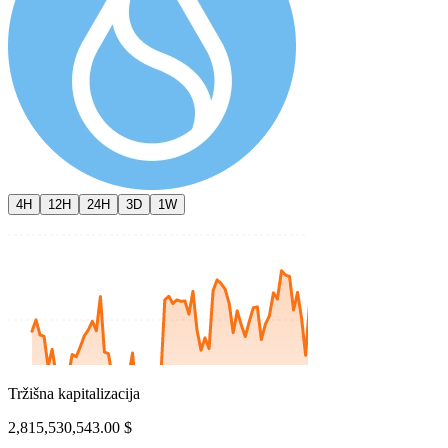
4H
12H
24H
3D
1W
Tržišna kapitalizacija
2,815,530,543.00 $