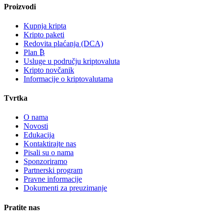
Proizvodi
Kupnja kripta
Kripto paketi
Redovita plaćanja (DCA)
Plan ₿
Usluge u području kriptovaluta
Kripto novčanik
Informacije o kriptovalutama
Tvrtka
O nama
Novosti
Edukacija
Kontaktirajte nas
Pisali su o nama
Sponzoriramo
Partnerski program
Pravne informacije
Dokumenti za preuzimanje
Pratite nas