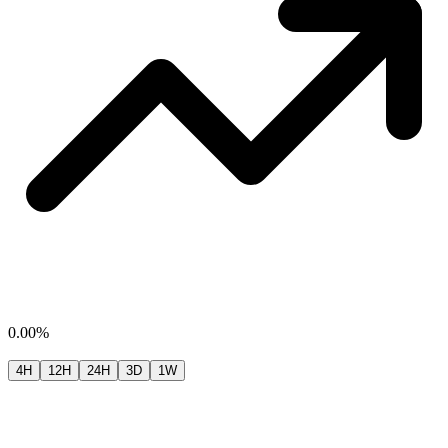
0.00%
4H
12H
24H
3D
1W