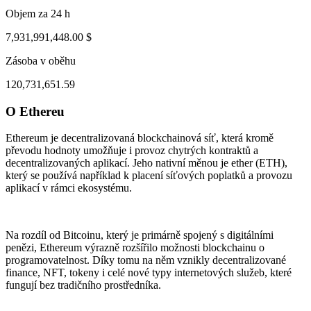
Objem za 24 h
7,931,991,448.00 $
Zásoba v oběhu
120,731,651.59
O Ethereu
ul 31, 01:54 PM
Aug 4, 12:54 AM
Ethereum je decentralizovaná blockchainová síť, která kromě
převodu hodnoty umožňuje i provoz chytrých kontraktů a
decentralizovaných aplikací. Jeho nativní měnou je ether (ETH),
který se používá například k placení síťových poplatků a provozu
aplikací v rámci ekosystému.
Na rozdíl od Bitcoinu, který je primárně spojený s digitálními
penězi, Ethereum výrazně rozšířilo možnosti blockchainu o
programovatelnost. Díky tomu na něm vznikly decentralizované
finance, NFT, tokeny i celé nové typy internetových služeb, které
fungují bez tradičního prostředníka.