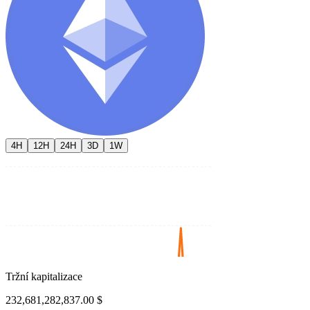
4H
12H
24H
3D
1W
Tržní kapitalizace
232,681,282,837.00 $