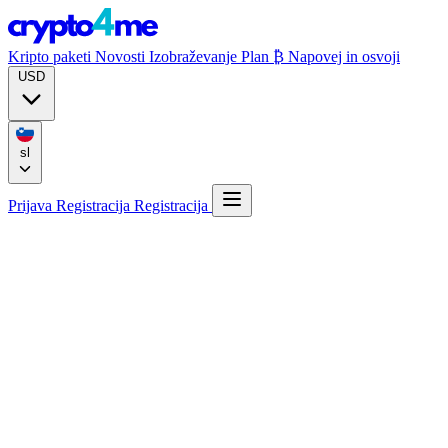
Kripto paketi
Novosti
Izobraževanje
Plan ₿
Napovej in osvoji
USD
sl
Prijava
Registracija
Registracija