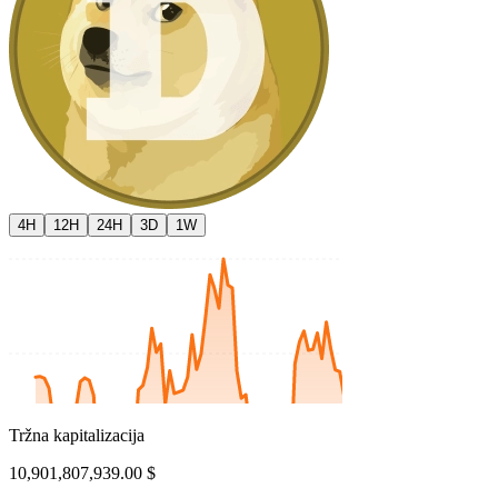
4H
12H
24H
3D
1W
Tržna kapitalizacija
10,901,807,939.00 $