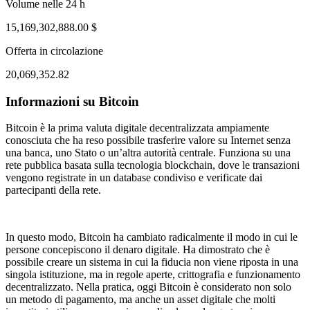
Volume nelle 24 h
15,169,302,888.00 $
Offerta in circolazione
20,069,352.82
Informazioni su Bitcoin
ug 1, 02:18 PM
Aug 5, 01:18 AM
Bitcoin è la prima valuta digitale decentralizzata ampiamente
conosciuta che ha reso possibile trasferire valore su Internet senza
una banca, uno Stato o un’altra autorità centrale. Funziona su una
rete pubblica basata sulla tecnologia blockchain, dove le transazioni
vengono registrate in un database condiviso e verificate dai
partecipanti della rete.
In questo modo, Bitcoin ha cambiato radicalmente il modo in cui le
persone concepiscono il denaro digitale. Ha dimostrato che è
possibile creare un sistema in cui la fiducia non viene riposta in una
singola istituzione, ma in regole aperte, crittografia e funzionamento
decentralizzato. Nella pratica, oggi Bitcoin è considerato non solo
un metodo di pagamento, ma anche un asset digitale che molti