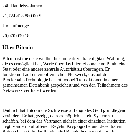
24h Handelsvolumen
21,724,418,880.00 $
Umlaufmenge
20,070,099.18
Über Bitcoin
ug 3, 07:50 PM
Aug 7, 06:50 AM
Bitcoin ist die erste weithin bekannte dezentrale digitale Währung,
die es ermöglicht hat, Werte über das Internet ohne eine Bank, einen
Staat oder eine andere zentrale Autorität zu übertragen. Er
funktioniert auf einem öffentlichen Netzwerk, das auf der
Blockchain-Technologie basiert, wobei Transaktionen in einer
gemeinsamen Datenbank gespeichert und von den Teilnehmern des
Netzwerks verifiziert werden.
Dadurch hat Bitcoin die Sichtweise auf digitales Geld grundlegend
verändert. Er hat gezeigt, dass es möglich ist, ein System zu
schaffen, bei dem das Vertrauen nicht in einer einzelnen Institution
liegt, sondern auf offenen Regeln, Kryptografie und dezentralem
Betrieb basiert. In der Praxis wird Bitcoin heute nicht nur als