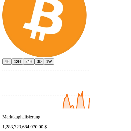
4H
12H
24H
3D
1W
Marktkapitalisierung
1,283,723,684,070.00 $