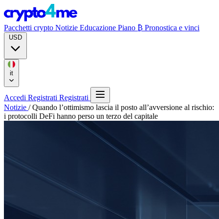
Pacchetti crypto
Notizie
Educazione
Piano ₿
Pronostica e vinci
USD
it
Accedi
Registrati
Registrati
Notizie
/
Quando l’ottimismo lascia il posto all’avversione al rischio:
i protocolli DeFi hanno perso un terzo del capitale