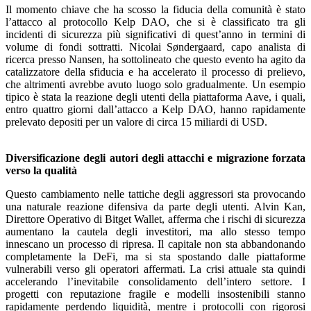
Il momento chiave che ha scosso la fiducia della comunità è stato
l’attacco al protocollo Kelp DAO, che si è classificato tra gli
incidenti di sicurezza più significativi di quest’anno in termini di
volume di fondi sottratti. Nicolai Søndergaard, capo analista di
ricerca presso Nansen, ha sottolineato che questo evento ha agito da
catalizzatore della sfiducia e ha accelerato il processo di prelievo,
che altrimenti avrebbe avuto luogo solo gradualmente. Un esempio
tipico è stata la reazione degli utenti della piattaforma Aave, i quali,
entro quattro giorni dall’attacco a Kelp DAO, hanno rapidamente
prelevato depositi per un valore di circa 15 miliardi di USD.
Diversificazione degli autori degli attacchi e migrazione forzata
verso la qualità
Questo cambiamento nelle tattiche degli aggressori sta provocando
una naturale reazione difensiva da parte degli utenti. Alvin Kan,
Direttore Operativo di Bitget Wallet, afferma che i rischi di sicurezza
aumentano la cautela degli investitori, ma allo stesso tempo
innescano un processo di ripresa. Il capitale non sta abbandonando
completamente la DeFi, ma si sta spostando dalle piattaforme
vulnerabili verso gli operatori affermati. La crisi attuale sta quindi
accelerando l’inevitabile consolidamento dell’intero settore. I
progetti con reputazione fragile e modelli insostenibili stanno
rapidamente perdendo liquidità, mentre i protocolli con rigorosi