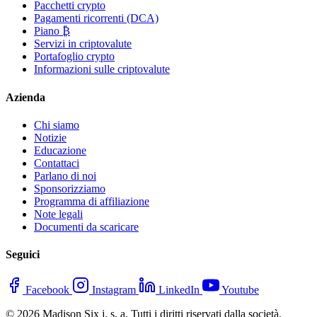
Pacchetti crypto
Pagamenti ricorrenti (DCA)
Piano ₿
Servizi in criptovalute
Portafoglio crypto
Informazioni sulle criptovalute
Azienda
Chi siamo
Notizie
Educazione
Contattaci
Parlano di noi
Sponsorizziamo
Programma di affiliazione
Note legali
Documenti da scaricare
Seguici
Facebook
Instagram
LinkedIn
Youtube
© 2026 Madison Six j. s. a. Tutti i diritti riservati dalla società.