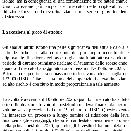
isolato, ma la conseguenza di una combinazione di tre fattori chiave.
Una correzione più ampia del mercato delle criptovalute, la
riduzione forzata della leva finanziaria e una serie di gravi incidenti
di sicurezza.
La reazione al picco di ottobre
Gli analisti attribuiscono una parte significativa dell’attuale calo alla
naturale ciclicità e alla correzione del più ampio mercato delle
criptovalute. Il settore degli asset digitali sta infatti attraversando un
periodo di estremo ottimismo risalente all’autunno dello scorso anno,
quando il mercato ha raggiunto i suoi massimi. Nell’ottobre 2025, il
Bitcoin ha superato il suo massimo storico, varcando la soglia dei
122.000 USD. Tuttavia, il volume delle operazioni a leva finanziaria
ad alto rischio è cresciuto in modo proporzionale a tale aumento.
La svolta è avvenuta il 10 ottobre 2025, quando il mercato ha subito
estese liquidazioni forzate di posizioni con leva finanziaria per un
volume senza precedenti di oltre 19 miliardi di USD. Questo evento
ha innescato un processo a lungo termine di riduzione della leva
finanziaria (deleveraging), che si è manifestato pienamente proprio
nella prima metà del 2026, quando gli investitori hanno iniziato a
ritirare capitali dai prodotti DeFi ad alto rendimento, ma rischiosi.