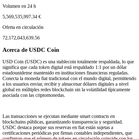
Volumen en 24 h
5,569,535,997.34 €
Oferta en circulación
72,172,043,639.56
Acerca de USDC Coin
ug 3, 03:37 AM
Aug 6, 02:37 PM
USD Coin (USDC) es una stablecoin totalmente respaldada, lo que
significa que cada token digital está respaldado 1:1 por un dólar
estadounidense mantenido en instituciones financieras reguladas.
Conecta la moneda fiat tradicional con el mundo digital, permitiendo
a los usuarios enviar, recibir y almacenar dólares digitales a nivel
global en múltiples redes blockchain sin la volatilidad típicamente
asociada con las criptomonedas.
Las transacciones se ejecutan mediante smart contracts en
blockchains públicas, garantizando transparencia y seguridad.
USDC destaca porque sus reservas en fiat están sujetas a
certificaciones periódicas por firmas contables independientes, que
confirman que el número de tokens en circulación coincide con los