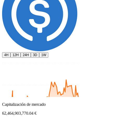
4H
12H
24H
3D
1W
Capitalización de mercado
62,464,903,770.04 €