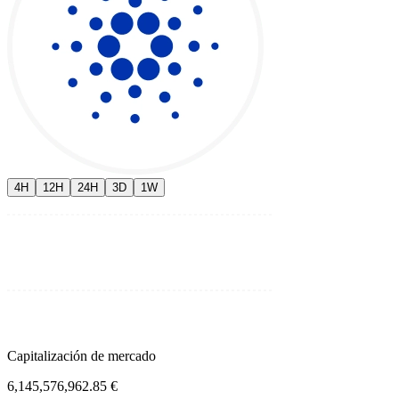
4H
12H
24H
3D
1W
Capitalización de mercado
6,145,576,962.85 €