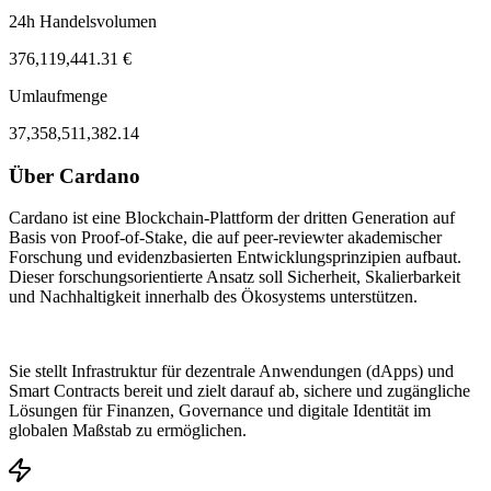
24h Handelsvolumen
376,119,441.31 €
Umlaufmenge
37,358,511,382.14
Über Cardano
ul 30, 10:37 AM
Aug 2, 09:37 PM
Cardano ist eine Blockchain-Plattform der dritten Generation auf
Basis von Proof-of-Stake, die auf peer-reviewter akademischer
Forschung und evidenzbasierten Entwicklungsprinzipien aufbaut.
Dieser forschungsorientierte Ansatz soll Sicherheit, Skalierbarkeit
und Nachhaltigkeit innerhalb des Ökosystems unterstützen.
Sie stellt Infrastruktur für dezentrale Anwendungen (dApps) und
Smart Contracts bereit und zielt darauf ab, sichere und zugängliche
Lösungen für Finanzen, Governance und digitale Identität im
globalen Maßstab zu ermöglichen.