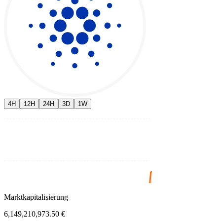
4H
12H
24H
3D
1W
Marktkapitalisierung
6,149,210,973.50 €