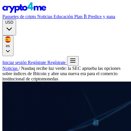
Paquetes de cripto
Noticias
Educación
Plan ₿
Predice y gana
USD
es
Iniciar sesión
Regístrate
Regístrate
Noticias
/
Nasdaq recibe luz verde: la SEC aprueba las opciones
sobre índices de Bitcoin y abre una nueva era para el comercio
institucional de criptomonedas